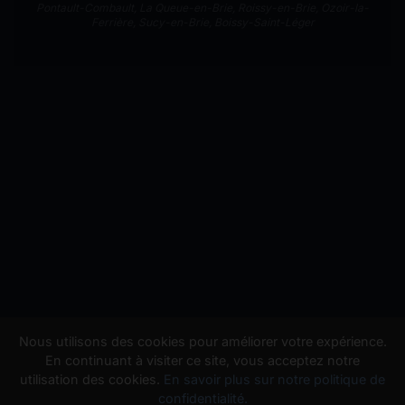
Pontault-Combault
,
La Queue-en-Brie
,
Roissy-en-Brie
,
Ozoir-la-
Ferrière
,
Sucy-en-Brie
,
Boissy-Saint-Léger
Nous utilisons des cookies pour améliorer votre expérience.
En continuant à visiter ce site, vous acceptez notre
utilisation des cookies.
En savoir plus sur notre politique de
confidentialité.