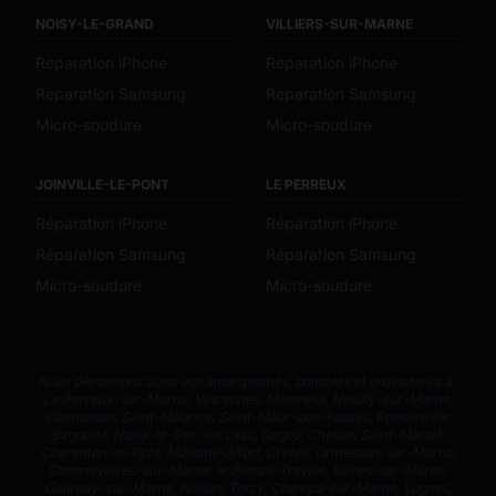
NOISY-LE-GRAND
VILLIERS-SUR-MARNE
Réparation iPhone
Réparation iPhone
Réparation Samsung
Réparation Samsung
Micro-soudure
Micro-soudure
JOINVILLE-LE-PONT
LE PERREUX
Réparation iPhone
Réparation iPhone
Réparation Samsung
Réparation Samsung
Micro-soudure
Micro-soudure
Nous dépannons aussi vos smartphones, consoles et ordinateurs à :
Le Perreux-sur-Marne
,
Vincennes
,
Montreuil
,
Neuilly-sur-Marne
,
Villemonbe
,
Saint-Maurice
,
Saint-Maur-des-Fossés
,
Romainville
,
Bagnolet
,
Noisy-le-Sec
,
les Lilas
,
Gagny
,
Chelles
,
Saint-Mandé
,
Charenton-le-Pont
,
Maisons-Alfort
,
Créteil
,
Ormesson-sur-Marne
,
Chennevières-sur-Marne
,
le Plessis-Trevise
,
Vaires-sur-Marne
,
Gournay-sur-Marne
,
Noisiel
,
Torcy
,
Champs-sur-Marne
,
Lognes
,