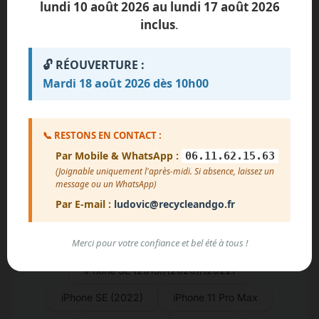
lundi 10 août 2026 au lundi 17 août 2026
inclus
.
iPhone 16 Pro Max
iPhone 16 Pro
iPhone 16
iPhone 15 Pro Max
🔓 RÉOUVERTURE :
iPhone 15 Pro
iPhone 15 Plus
Mardi 18 août 2026 dès 10h00
iPhone 15
iPhone 14 Pro Max
📞 RESTONS EN CONTACT :
iPhone 14 Pro
iPhone 14
Par Mobile & WhatsApp :
06.11.62.15.63
iPhone 13 Mini
iPhone 13 Pro Max
(Joignable uniquement l'après-midi. Si absence, laissez un
message ou un WhatsApp)
iPhone 13 Pro
iPhone 13
Par E-mail :
ludovic@recycleandgo.fr
iPhone 12 Mini
iPhone 12 Pro Max
Merci pour votre confiance et bel été à tous !
iPhone 12 Pro
iPhone 12
iPhone SE (2015)/(2020)/(2022)
iPhone SE (2022)
iPhone 11 Pro Max