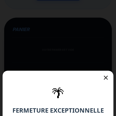
PANIER
VOTRE PANIER EST VIDE
×
0.00 €
TOTAL ESTIMÉ
🌴
FINALISER
PRÊT À RECEVOIR VOTRE ESTIMATION ?
FERMETURE EXCEPTIONNELLE
OBTENIR MON DEVIS PDF