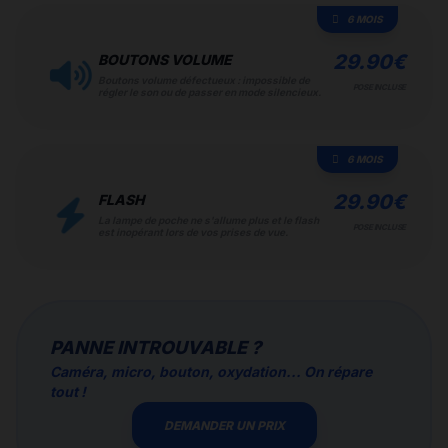
6 MOIS
29.90
€
BOUTONS VOLUME
Boutons volume défectueux : impossible de
POSE INCLUSE
régler le son ou de passer en mode silencieux.
6 MOIS
29.90
€
FLASH
La lampe de poche ne s'allume plus et le flash
POSE INCLUSE
est inopérant lors de vos prises de vue.
PANNE INTROUVABLE ?
Caméra, micro, bouton, oxydation... On répare
tout !
DEMANDER UN PRIX