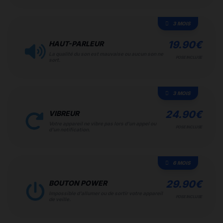
3 MOIS
19.90
€
HAUT-PARLEUR
La qualité du son est mauvaise ou aucun son ne
POSE INCLUSE
sort.
3 MOIS
24.90
€
VIBREUR
Votre appareil ne vibre pas lors d'un appel ou
POSE INCLUSE
d'un notification.
6 MOIS
29.90
€
BOUTON POWER
Impossible d'allumer ou de sortir votre appareil
POSE INCLUSE
de veille.