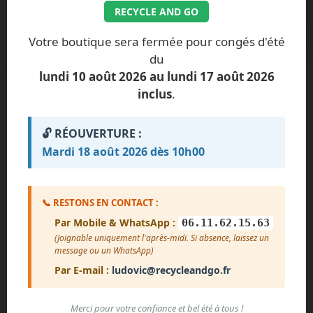
RECYCLE AND GO
GRATUIT
Votre boutique sera fermée pour congés d'été
Aucun paiement n'est requis pour générer le devis.
du
lundi 10 août 2026 au lundi 17 août 2026
inclus
.
🔓 RÉOUVERTURE :
Mardi 18 août 2026 dès 10h00
📞 RESTONS EN CONTACT :
Par Mobile & WhatsApp :
06.11.62.15.63
(Joignable uniquement l'après-midi. Si absence, laissez un
message ou un WhatsApp)
Par E-mail :
ludovic@recycleandgo.fr
Merci pour votre confiance et bel été à tous !