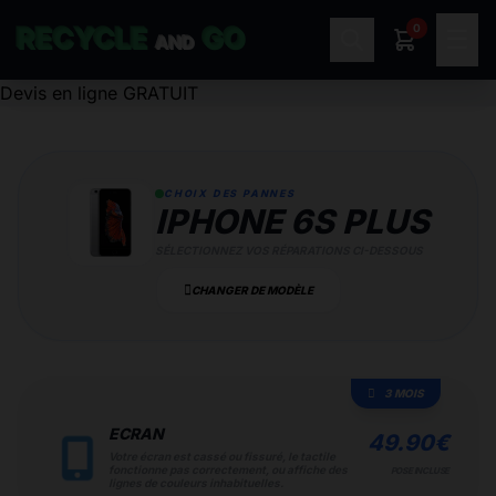
0
RECYCLE
GO
☰
AND
Devis en ligne GRATUIT
CHOIX DES PANNES
IPHONE 6S PLUS
SÉLECTIONNEZ VOS RÉPARATIONS CI-DESSOUS
CHANGER DE MODÈLE
3 MOIS
ECRAN
49.90
€
Votre écran est cassé ou fissuré, le tactile
fonctionne pas correctement, ou affiche des
POSE INCLUSE
lignes de couleurs inhabituelles.