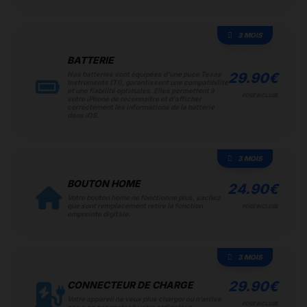
3 MOIS
BATTERIE
Nos batteries sont équipées d'une puce Texas
29.90
€
Instruments (TI), garantissent une compatibilité
et une fiabilité optimales. Elles permettent à
POSE INCLUSE
votre iPhone de reconnaître et d'afficher
correctement les informations de la batterie
dans iOS.
3 MOIS
BOUTON HOME
24.90
€
Votre bouton home ne fonctionne plus, sachez
que sont remplacement retire la fonction
POSE INCLUSE
empreinte digitale.
3 MOIS
29.90
€
CONNECTEUR DE CHARGE
Votre appareil ne veux plus charger ou n'arrive
POSE INCLUSE