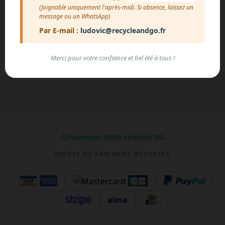
(Joignable uniquement l'après-midi. Si absence, laissez un
iPhone 14
iPhone XS
iPhone
message ou un WhatsApp)
Par E-mail :
ludovic@recycleandgo.fr
RÉPARER
RÉPARER
RÉP
Merci pour votre confiance et bel été à tous !
Paiement 100% sécurisé SSL
MODES DE PAIEMENT ACCEPTÉS
alma