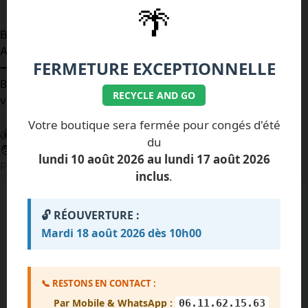
🌴
Besoin d'aide ?
Assistant Recycle And Go
FERMETURE EXCEPTIONNELLE
➖
↗
Bonjour ! Je suis R'go, votre assistant. Comment puis-je
RECYCLE AND GO
vous aider ?
Votre boutique sera fermée pour congés d'été
💰 Obtenir un prix
🕒 Nos horaires
📍 Notre adresse
du
🧑‍💼 Parler à un conseiller
lundi 10 août 2026 au lundi 17 août 2026
➤
inclus
.
TOP
RÉPARATIONS
VOIR TOUT →
🔓 RÉOUVERTURE :
Mardi 18 août 2026 dès 10h00
📞 RESTONS EN CONTACT :
Par Mobile & WhatsApp :
06.11.62.15.63