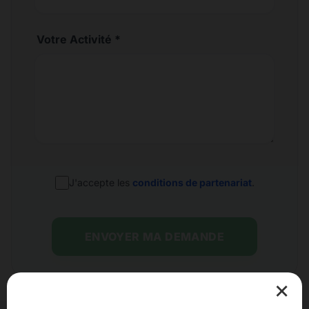
Votre Activité *
J'accepte les
conditions de partenariat
.
ENVOYER MA DEMANDE
×