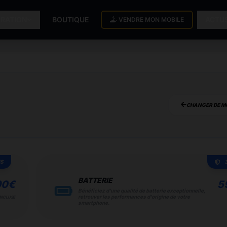
ARATION
BOUTIQUE
ACTU
VENDRE MON MOBILE
CHANGER DE M
IS
BATTERIE
90
€
5
Bénéficiez d'une qualité de batterie exceptionnelle,
retrouver les performances d'origine de votre
INCLUSE
smartphone.