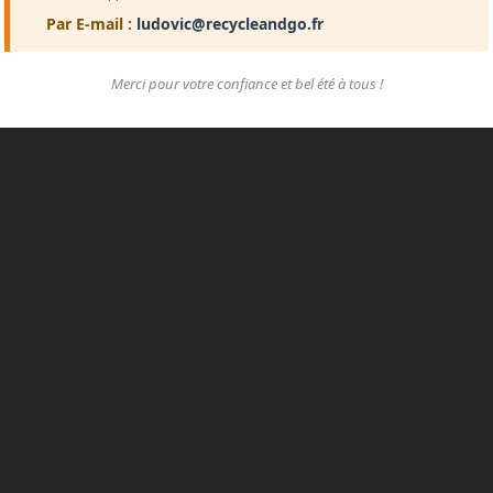
Par E-mail :
ludovic@recycleandgo.fr
Merci pour votre confiance et bel été à tous !