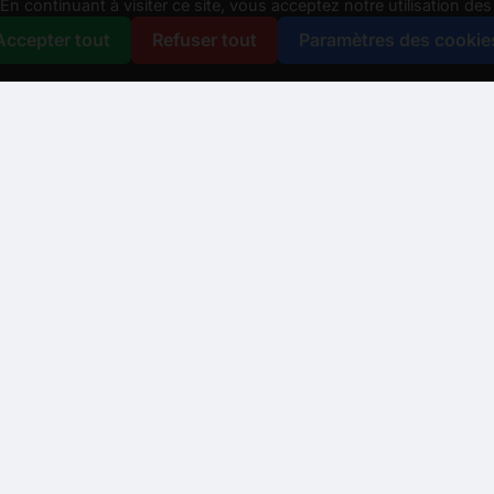
n continuant à visiter ce site, vous acceptez notre utilisation de
Accepter tout
Refuser tout
Paramètres des cookie
us aider ?
er à un conseiller