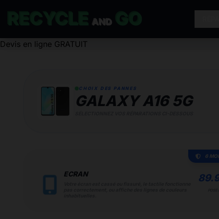
RECYCLE
GO
RÉP
AND
Devis en ligne GRATUIT
CHOIX DES PANNES
GALAXY A16 5G
SÉLECTIONNEZ VOS RÉPARATIONS CI-DESSOUS
6 MO
ECRAN
89.
Votre écran est cassé ou fissuré, le tactile fonctionne
pas correctement, ou affiche des lignes de couleurs
POSE 
inhabituelles.