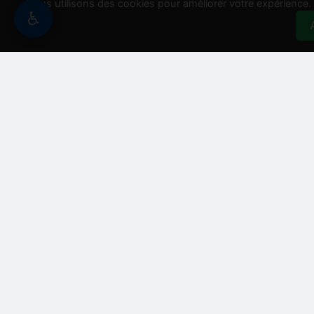
Nous utilisons des cookies pour améliorer votre expérience. E
♿
Besoin d'aide ?
Assistant Recycle And Go
➖
↗
Bonjour ! Je suis R'go, votre assistant. Comment puis-je vo
💰 Obtenir un prix
🕒 Nos horaires
📍 Notre adresse
🧑‍💼 Parl
➤