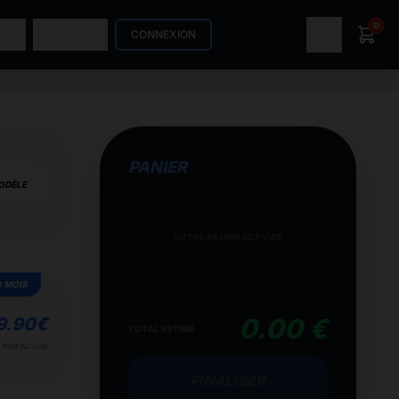
0
S
INFOS
CONNEXION
PANIER
ODÈLE
VOTRE PANIER EST VIDE
3 MOIS
0.00 €
9.90
€
TOTAL ESTIMÉ
POSE INCLUSE
FINALISER