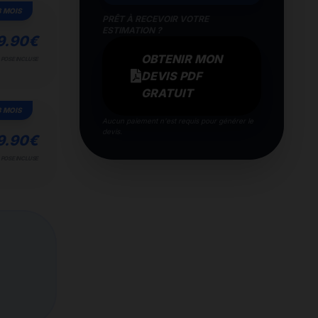
3 MOIS
PRÊT À RECEVOIR VOTRE
ESTIMATION ?
9.90
€
OBTENIR MON
POSE INCLUSE
DEVIS PDF
GRATUIT
3 MOIS
Aucun paiement n'est requis pour générer le
devis.
9.90
€
POSE INCLUSE