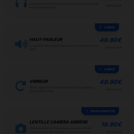
La qualité du son est mauvaise ou aucun son ne
POSE INCLUSE
sort a votre oreille.
3 MOIS
49.90
€
HAUT-PARLEUR
La qualité du son est mauvaise ou aucun son ne
POSE INCLUSE
sort.
3 MOIS
49.90
€
VIBREUR
Votre appareil ne vibre pas lors d'un appel ou
POSE INCLUSE
d'un notification.
NON GARANTIE
LENTILLE CAMÉRA ARRIÈRE
19.90
€
Votre lentille est fissurée ou cassée. Selon
l'importance des dégâts, le remplacement
POSE INCLUSE