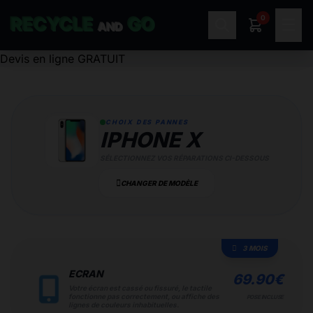
0
RECYCLE
GO
☰
AND
Devis en ligne GRATUIT
CHOIX DES PANNES
IPHONE X
SÉLECTIONNEZ VOS RÉPARATIONS CI-DESSOUS
CHANGER DE MODÈLE
3 MOIS
ECRAN
69.90
€
Votre écran est cassé ou fissuré, le tactile
fonctionne pas correctement, ou affiche des
POSE INCLUSE
lignes de couleurs inhabituelles.