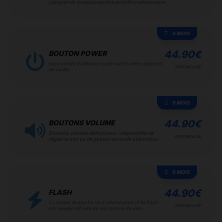
complet de la coque arrière peut être nécessaire.
6 MOIS
44.90
€
BOUTON POWER
Impossible d'allumer ou de sortir votre appareil
POSE INCLUSE
de veille.
6 MOIS
44.90
€
BOUTONS VOLUME
Boutons volume défectueux : impossible de
POSE INCLUSE
régler le son ou de passer en mode silencieux.
6 MOIS
44.90
€
FLASH
La lampe de poche ne s'allume plus et le flash
POSE INCLUSE
est inopérant lors de vos prises de vue.