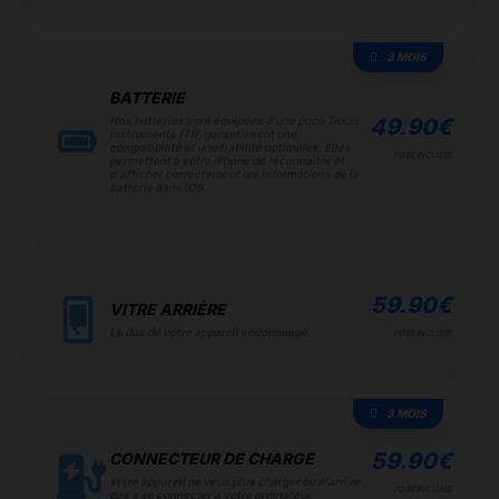
3 MOIS
BATTERIE
Nos batteries sont équipées d'une puce Texas
49.90
€
Instruments (TI), garantissent une
compatibilité et une fiabilité optimales. Elles
POSE INCLUSE
permettent à votre iPhone de reconnaître et
d'afficher correctement les informations de la
batterie dans iOS.
59.90
€
VITRE ARRIÈRE
Le dos de votre appareil endommagé.
POSE INCLUSE
3 MOIS
59.90
€
CONNECTEUR DE CHARGE
Votre appareil ne veux plus charger ou n'arrive
POSE INCLUSE
pas a se connecter à votre ordinateur.