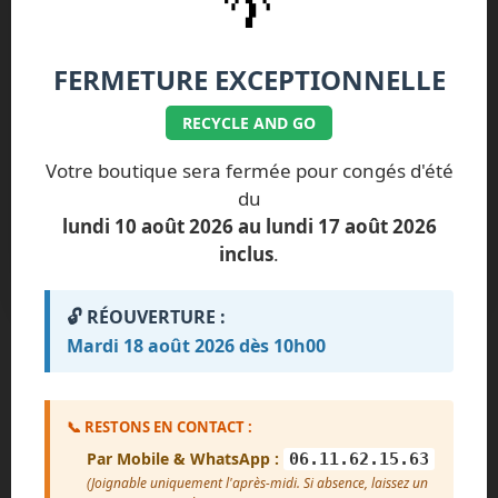
🌴
0.00 €
TOTAL ESTIMÉ
FERMETURE EXCEPTIONNELLE
FINALISER
RECYCLE AND GO
PRÊT À RECEVOIR VOTRE ESTIMATION ?
Votre boutique sera fermée pour congés d'été
du
OBTENIR MON DEVIS PDF
lundi 10 août 2026 au lundi 17 août 2026
GRATUIT
inclus
.
Aucun paiement n'est requis pour générer le devis.
🔓 RÉOUVERTURE :
Mardi 18 août 2026 dès 10h00
📞 RESTONS EN CONTACT :
Par Mobile & WhatsApp :
06.11.62.15.63
(Joignable uniquement l'après-midi. Si absence, laissez un