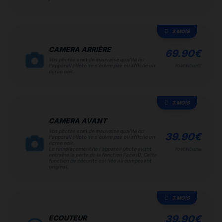
3 MOIS
CAMERA ARRIÈRE
69.90
€
Vos photos sont de mauvaise qualité ou
l'appareil photo ne s'ouvre pas ou affiche un
POSE INCLUSE
écran noir.
3 MOIS
CAMERA AVANT
Vos photos sont de mauvaise qualité ou
39.90
€
l'appareil photo ne s'ouvre pas ou affiche un
écran noir.
Le remplacement de l'appareil photo avant
POSE INCLUSE
entraîne la perte de la fonction Face ID. Cette
fonction de sécurité est liée au composant
original.
3 MOIS
39.90
€
ECOUTEUR