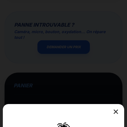
PANNE INTROUVABLE ?
Caméra, micro, bouton, oxydation... On répare
tout !
DEMANDER UN PRIX
PANIER
×
VOTRE PANIER EST VIDE