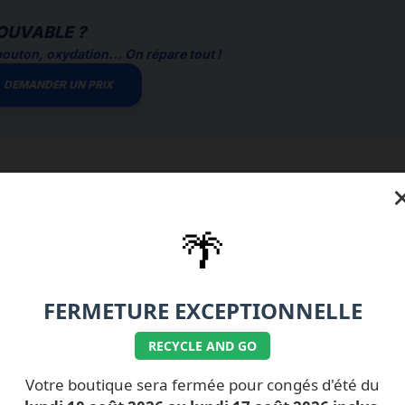
OUVABLE ?
outon, oxydation... On répare tout !
DEMANDER UN PRIX
🌴
FERMETURE EXCEPTIONNELLE
RECYCLE AND GO
Votre boutique sera fermée pour congés d'été du