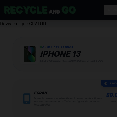
RECYCLE
GO
RÉP
AND
Devis en ligne GRATUIT
CHOIX DES PANNES
IPHONE 13
SÉLECTIONNEZ VOS RÉPARATIONS CI-DESSOUS
3 MO
ECRAN
89.
Votre écran est cassé ou fissuré, le tactile fonctionne
pas correctement, ou affiche des lignes de couleurs
POSE 
inhabituelles.