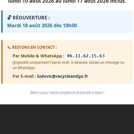
lundi 10 août 2026 au lundi 17 août 2026 inclus
.
🔓 RÉOUVERTURE :
Mardi 18 août 2026 dès 10h00
📞 RESTONS EN CONTACT :
Par Mobile & WhatsApp :
06.11.62.15.63
(Joignable uniquement l'après-midi. Si absence, laissez un message ou
un WhatsApp)
Par E-mail :
ludovic@recycleandgo.fr
Merci pour votre confiance et bel été à tous !