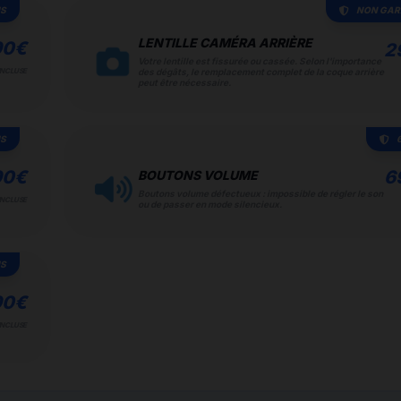
IS
NON GAR
LENTILLE CAMÉRA ARRIÈRE
90
€
2
Votre lentille est fissurée ou cassée. Selon l'importance
INCLUSE
des dégâts, le remplacement complet de la coque arrière
peut être nécessaire.
IS
90
€
6
BOUTONS VOLUME
Boutons volume défectueux : impossible de régler le son
INCLUSE
ou de passer en mode silencieux.
IS
90
€
INCLUSE