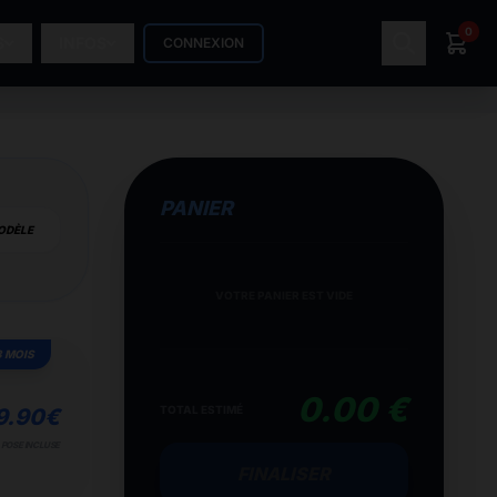
0
S
INFOS
CONNEXION
PANIER
ODÈLE
VOTRE PANIER EST VIDE
3 MOIS
0.00 €
TOTAL ESTIMÉ
9.90
€
POSE INCLUSE
FINALISER