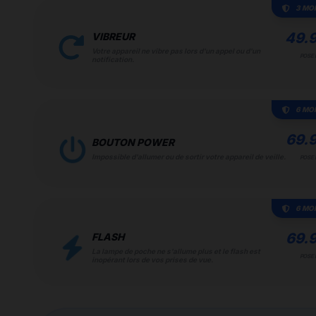
3 MO
49.
VIBREUR
Votre appareil ne vibre pas lors d'un appel ou d'un
POSE 
notification.
6 MO
69.
BOUTON POWER
Impossible d'allumer ou de sortir votre appareil de veille.
POSE 
6 MO
69.
FLASH
La lampe de poche ne s'allume plus et le flash est
POSE 
inopérant lors de vos prises de vue.