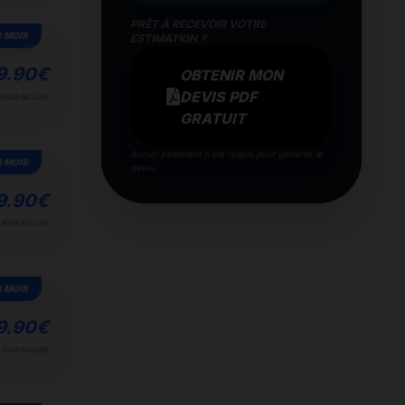
PRÊT À RECEVOIR VOTRE
3 MOIS
ESTIMATION ?
9.90
€
OBTENIR MON
DEVIS PDF
POSE INCLUSE
GRATUIT
Aucun paiement n'est requis pour générer le
3 MOIS
devis.
9.90
€
POSE INCLUSE
3 MOIS
9.90
€
POSE INCLUSE