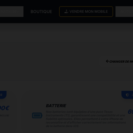
ARATION
BOUTIQUE
ACTU
VENDRE MON MOBILE
CHANGER DE M
IS
BATTERIE
90
€
6
Nos batteries sont équipées d'une puce Texas
Instruments (TI), garantissent une compatibilité et une
INCLUSE
fiabilité optimales. Elles permettent à votre iPhone de
reconnaître et d'afficher correctement les informations
de la batterie dans iOS.