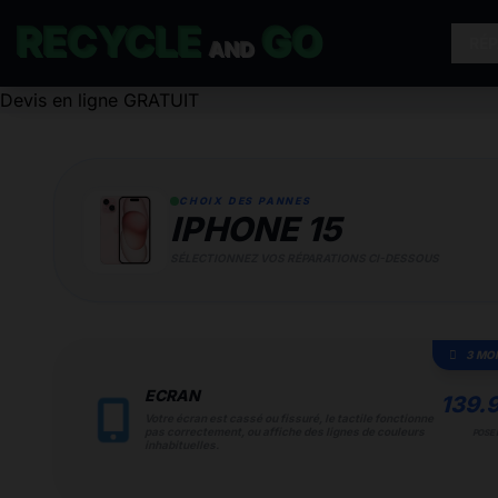
RECYCLE
GO
RÉ
AND
Devis en ligne GRATUIT
CHOIX DES PANNES
IPHONE 15
SÉLECTIONNEZ VOS RÉPARATIONS CI-DESSOUS
3 MO
ECRAN
139.
Votre écran est cassé ou fissuré, le tactile fonctionne
pas correctement, ou affiche des lignes de couleurs
POSE 
inhabituelles.