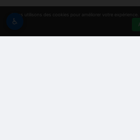
Nous utilisons des cookies pour améliorer votre expérience. E
♿
Besoin d'aide ?
Assistant Recycle And Go
➖
↗
Bonjour ! Je suis R'go, votre assistant. Comment puis-je vo
💰 Obtenir un prix
🕒 Nos horaires
📍 Notre adresse
🧑‍💼 Parl
➤