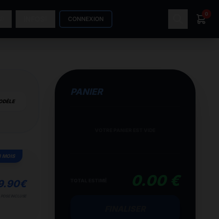
0
S
INFOS
CONNEXION
PANIER
ODÈLE
VOTRE PANIER EST VIDE
3 MOIS
0.00 €
TOTAL ESTIMÉ
9.90
€
POSE INCLUSE
FINALISER