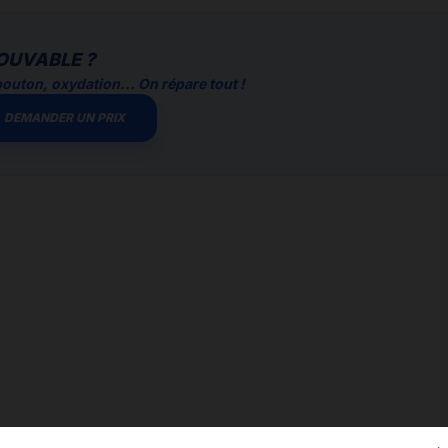
OUVABLE ?
outon, oxydation... On répare tout !
DEMANDER UN PRIX