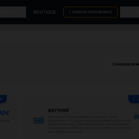
PARATION
BOUTIQUE
ACTU
VENDRE MON MOBILE
CHANGER DE M
IS
BATTERIE
90
€
8
Nos batteries sont équipées d'une puce Texas
Instruments (TI), garantissent une compatibilité et une
INCLUSE
fiabilité optimales. Elles permettent à votre iPhone de
reconnaître et d'afficher correctement les informations
de la batterie dans iOS.