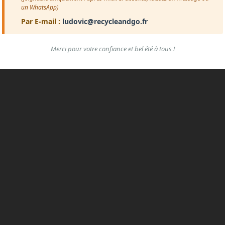
un WhatsApp)
Par E-mail :
ludovic@recycleandgo.fr
Merci pour votre confiance et bel été à tous !