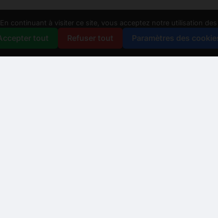
n continuant à visiter ce site, vous acceptez notre utilisation de
Accepter tout
Refuser tout
Paramètres des cookie
us aider ?
er à un conseiller