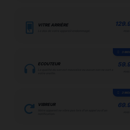
129.
VITRE ARRIÈRE
Le dos de votre appareil endommagé.
POSE 
3 MO
59.
ECOUTEUR
La qualité du son est mauvaise ou aucun son ne sort a
POSE 
votre oreille.
3 MO
69.
VIBREUR
Votre appareil ne vibre pas lors d'un appel ou d'un
POSE 
notification.