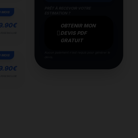
PRÊT À RECEVOIR VOTRE
3 MOIS
ESTIMATION ?
9.90
€
OBTENIR MON
DEVIS PDF
POSE INCLUSE
GRATUIT
Aucun paiement n'est requis pour générer le
3 MOIS
devis.
9.90
€
POSE INCLUSE