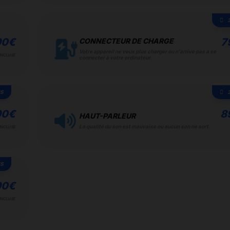
90
€
7
CONNECTEUR DE CHARGE
Votre appareil ne veux plus charger ou n'arrive pas a se
INCLUSE
connecter à votre ordinateur.
IS
90
€
8
HAUT-PARLEUR
La qualité du son est mauvaise ou aucun son ne sort.
INCLUSE
IS
90
€
INCLUSE