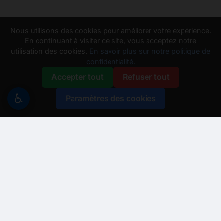
Nous utilisons des cookies pour améliorer votre expérience.
En continuant à visiter ce site, vous acceptez notre
utilisation des cookies.
En savoir plus sur notre politique de
confidentialité.
Accepter tout
Refuser tout
♿
Paramètres des cookies
Besoin d'aide ?
Assistant Recycle And Go
➖
↗