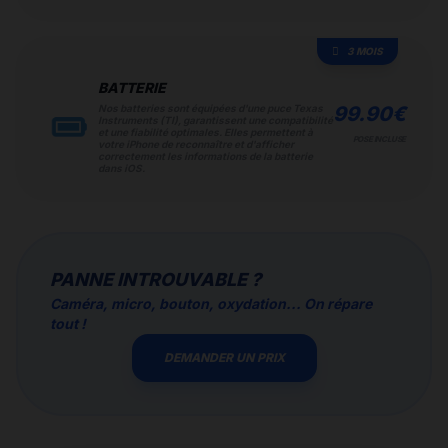
3 MOIS
BATTERIE
Nos batteries sont équipées d'une puce Texas
99.90
€
Instruments (TI), garantissent une compatibilité
et une fiabilité optimales. Elles permettent à
POSE INCLUSE
votre iPhone de reconnaître et d'afficher
correctement les informations de la batterie
dans iOS.
PANNE INTROUVABLE ?
Caméra, micro, bouton, oxydation... On répare
tout !
DEMANDER UN PRIX