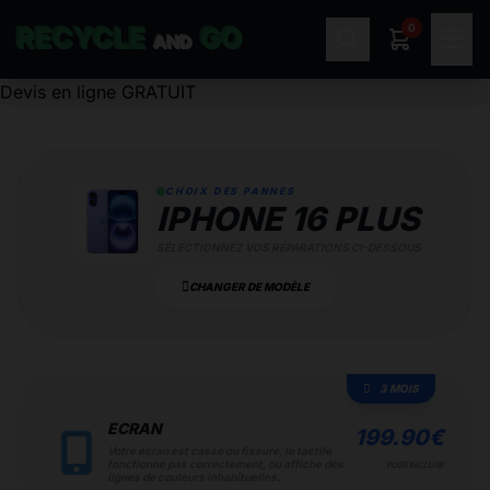
0
RECYCLE
GO
☰
AND
Devis en ligne GRATUIT
CHOIX DES PANNES
IPHONE 16 PLUS
SÉLECTIONNEZ VOS RÉPARATIONS CI-DESSOUS
CHANGER DE MODÈLE
3 MOIS
ECRAN
199.90
€
Votre écran est cassé ou fissuré, le tactile
fonctionne pas correctement, ou affiche des
POSE INCLUSE
lignes de couleurs inhabituelles.