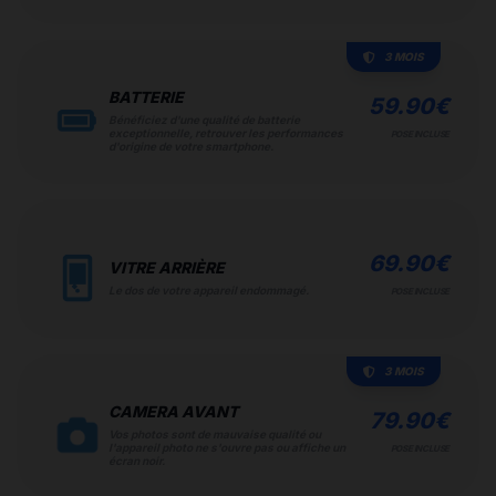
3 MOIS
BATTERIE
59.90
€
Bénéficiez d'une qualité de batterie
exceptionnelle, retrouver les performances
POSE INCLUSE
d'origine de votre smartphone.
69.90
€
VITRE ARRIÈRE
Le dos de votre appareil endommagé.
POSE INCLUSE
3 MOIS
CAMERA AVANT
79.90
€
Vos photos sont de mauvaise qualité ou
l'appareil photo ne s'ouvre pas ou affiche un
POSE INCLUSE
écran noir.