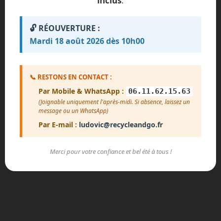
inclus
.
🔓 RÉOUVERTURE :
Mardi 18 août 2026 dès 10h00
📞 RESTONS EN CONTACT :
Par Mobile & WhatsApp :
06.11.62.15.63
(Joignable uniquement l'après-midi. Si absence, laissez un
message ou un WhatsApp)
Par E-mail :
ludovic@recycleandgo.fr
Merci pour votre confiance et bel été à tous !