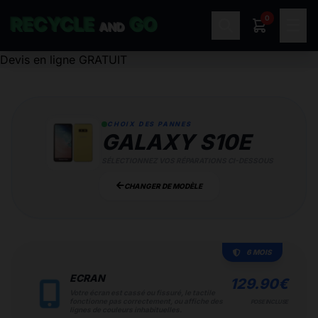
0
RECYCLE
GO
☰
AND
Devis en ligne GRATUIT
CHOIX DES PANNES
GALAXY S10E
SÉLECTIONNEZ VOS RÉPARATIONS CI-DESSOUS
CHANGER DE MODÈLE
6 MOIS
ECRAN
129.90
€
Votre écran est cassé ou fissuré, le tactile
fonctionne pas correctement, ou affiche des
POSE INCLUSE
lignes de couleurs inhabituelles.