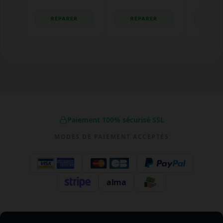
RÉPARER
RÉPARER
RÉP
Paiement 100% sécurisé SSL
MODES DE PAIEMENT ACCEPTÉS
alma