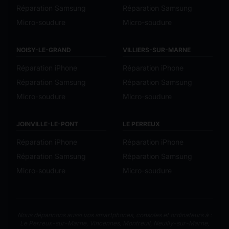
Réparation Samsung
Réparation Samsung
Micro-soudure
Micro-soudure
NOISY-LE-GRAND
VILLIERS-SUR-MARNE
Réparation iPhone
Réparation iPhone
Réparation Samsung
Réparation Samsung
Micro-soudure
Micro-soudure
JOINVILLE-LE-PONT
LE PERREUX
Réparation iPhone
Réparation iPhone
Réparation Samsung
Réparation Samsung
Micro-soudure
Micro-soudure
Nous dépannons aussi vos smartphones, consoles et ordinateurs à :
Le Perreux-sur-Marne
,
Vincennes
,
Montreuil
,
Neuilly-sur-Marne
,