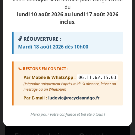
du
Impossible de charger les avis pour le
lundi 10 août 2026 au lundi 17 août 2026
moment.
inclus
.
Erreur de chargement. Vérifiez que le
fichier avis.txt est présent.
🔓 RÉOUVERTURE :
Mardi 18 août 2026 dès 10h00
Voir plus d'avis
📞 RESTONS EN CONTACT :
Par Mobile & WhatsApp :
06.11.62.15.63
(Joignable uniquement l'après-midi. Si absence, laissez un
message ou un WhatsApp)
Par E-mail :
ludovic@recycleandgo.fr
Merci pour votre confiance et bel été à tous !