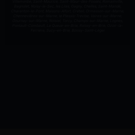
Villemonbe
,
Saint-Maurice
,
Saint-Maur-des-Fossés
,
Romainville
,
Bagnolet
,
Noisy-le-Sec
,
les Lilas
,
Gagny
,
Chelles
,
Saint-Mandé
,
Charenton-le-Pont
,
Maisons-Alfort
,
Créteil
,
Ormesson-sur-Marne
,
Chennevières-sur-Marne
,
le Plessis-Trevise
,
Vaires-sur-Marne
,
Gournay-sur-Marne
,
Noisiel
,
Torcy
,
Champs-sur-Marne
,
Lognes
,
Pontault-Combault
,
La Queue-en-Brie
,
Roissy-en-Brie
,
Ozoir-la-
Ferrière
,
Sucy-en-Brie
,
Boissy-Saint-Léger