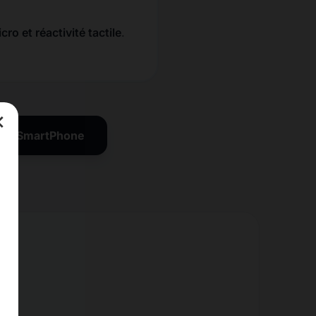
cro et réactivité tactile
.
×
tion SmartPhone