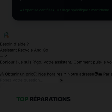
● Expertise certifiée
● Outillage spécifique SmartPhone
Besoin d'aide ?
Assistant Recycle And Go
➖
↗
Bonjour ! Je suis R'go, votre assistant. Comment puis-je vo
💰 Obtenir un prix
🕒 Nos horaires
📍 Notre adresse
🧑‍💼 Parl
➤
TOP
RÉPARATIONS