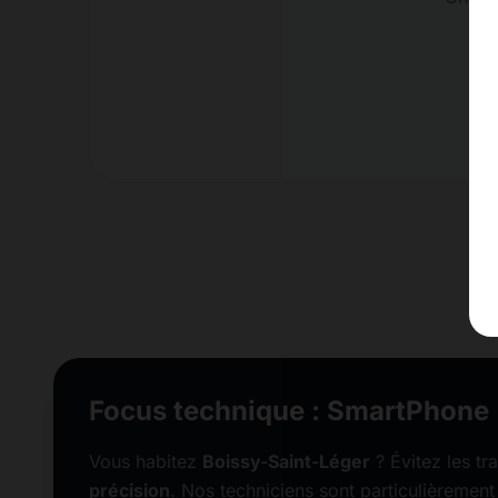
Focus technique : SmartPhone
Vous habitez
Boissy-Saint-Léger
? Évitez les tra
précision
. Nos techniciens sont particulièrement 