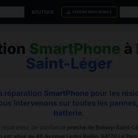
ARATION
BOUTIQUE
ACTU
VENDRE MON MOBILE
tion
SmartPhone
à
Saint-Léger
la réparation
SmartPhone
pour les rési
ous intervenons sur toutes les pannes, 
batterie.
 réparateur de confiance
proche de Boissy-Saint-L
 est situé au 46 Avenue Ledru Rollin, 94170 Le Pe