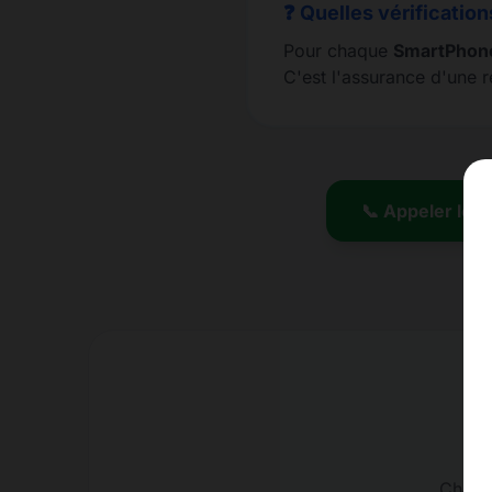
❓ Quelles vérification
Pour chaque
SmartPhon
C'est l'assurance d'une 
📞 Appeler le 0
Charge