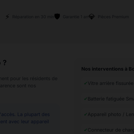
⚡
🛡️
💎
Réparation en 30 min
Garantie 1 an
Pièces Premium
 ?
Nos interventions à Bo
ment pour les résidents de
✔
Vitre arrière fissur
sparence sont nos
✔
Batterie fatiguée S
accès. La plupart des
✔
Appareil photo / Len
ent avec leur appareil
✔
Connecteur de char