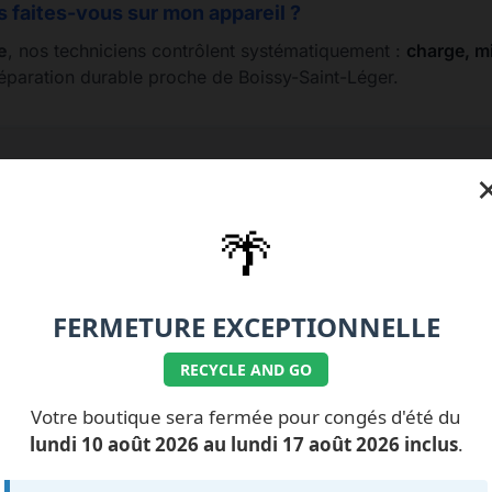
s faites-vous sur mon appareil ?
e
, nos techniciens contrôlent systématiquement :
charge, mi
réparation durable proche de Boissy-Saint-Léger.
1.77.99.07.92 / 06.11.62.15.63
💰 Nos tarifs répara
🌴
FERMETURE EXCEPTIONNELLE
RECYCLE AND GO
ILS NOUS FONT
CONFIANCE
Votre boutique sera fermée pour congés d'été du
lundi 10 août 2026 au lundi 17 août 2026 inclus
.
ment des avis...