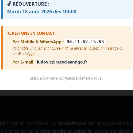
🔓 RÉOUVERTURE :
Mardi 18 août 2026 dès 10h00
Voir plus d'avis
📞 RESTONS EN CONTACT :
Par Mobile & WhatsApp :
06.11.62.15.63
(Joignable uniquement l'après-midi. Si absence, laissez un message ou
un WhatsApp)
Par E-mail :
ludovic@recycleandgo.fr
Merci pour votre confiance et bel été à tous !
jets inutiles vers Paris. Le
SmartPhone
est un appareil com
vigilants sur le/la
vitre tactile et batterie
, points sensibles