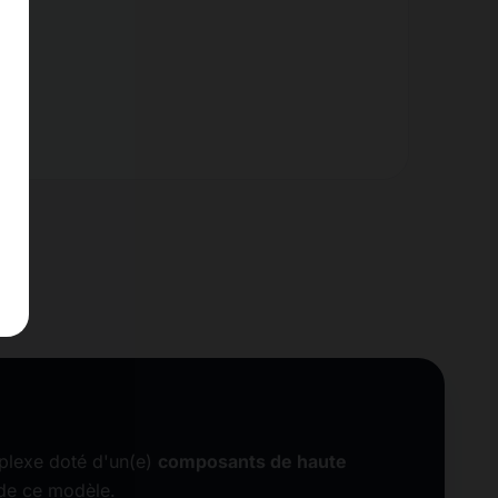
plexe doté d'un(e)
composants de haute
 de ce modèle.