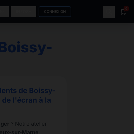
0
S
INFOS
CONNEXION
Boissy-
dents de Boissy-
de l'écran à la
éger
? Notre atelier
rreux-sur-Marne
.