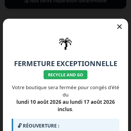
💰 Nos tarifs réparation SmartPhone
×
🌴
ILS NOUS FONT
CONFIANCE
FERMETURE EXCEPTIONNELLE
RECYCLE AND GO
Chargement des avis...
Votre boutique sera fermée pour congés d'été
du
Voir plus d'avis
lundi 10 août 2026 au lundi 17 août 2026
inclus
.
🔓 RÉOUVERTURE :