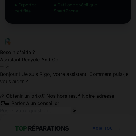
● Expertise
● Outillage spécifique
certifiée
SmartPhone
Besoin d'aide ?
Assistant Recycle And Go
➖
↗
Bonjour ! Je suis R'go, votre assistant. Comment puis-je
vous aider ?
💰 Obtenir un prix
🕒 Nos horaires
📍 Notre adresse
🧑‍💼 Parler à un conseiller
➤
TOP
RÉPARATIONS
VOIR TOUT →