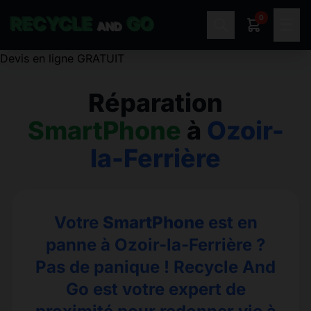
0
RECYCLE
GO
☰
AND
Devis en ligne GRATUIT
Réparation
SmartPhone
à
Ozoir-
la-Ferrière
Votre
SmartPhone
est en
panne à Ozoir-la-Ferrière ?
Pas de panique ! Recycle And
Go est votre expert de