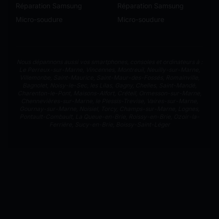
Réparation Samsung
Réparation Samsung
Micro-soudure
Micro-soudure
Nous dépannons aussi vos smartphones, consoles et ordinateurs à :
Le Perreux-sur-Marne
,
Vincennes
,
Montreuil
,
Neuilly-sur-Marne
,
Villemonbe
,
Saint-Maurice
,
Saint-Maur-des-Fossés
,
Romainville
,
Bagnolet
,
Noisy-le-Sec
,
les Lilas
,
Gagny
,
Chelles
,
Saint-Mandé
,
Charenton-le-Pont
,
Maisons-Alfort
,
Créteil
,
Ormesson-sur-Marne
,
Chennevières-sur-Marne
,
le Plessis-Trevise
,
Vaires-sur-Marne
,
Gournay-sur-Marne
,
Noisiel
,
Torcy
,
Champs-sur-Marne
,
Lognes
,
Pontault-Combault
,
La Queue-en-Brie
,
Roissy-en-Brie
,
Ozoir-la-
Ferrière
,
Sucy-en-Brie
,
Boissy-Saint-Léger