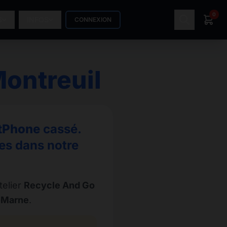
0
S
INFOS
CONNEXION
ontreuil
tPhone
cassé.
es dans notre
telier
Recycle And Go
r-Marne
.