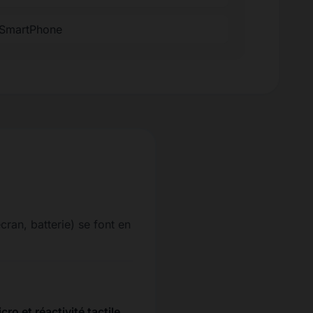
 SmartPhone
ran, batterie) se font en
cro et réactivité tactile
.