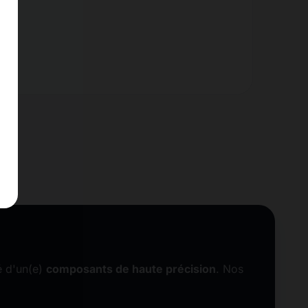
é d'un(e)
composants de haute précision
. Nos