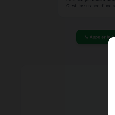
C'est l'assurance d'une 
📞 Appeler le 0
Er