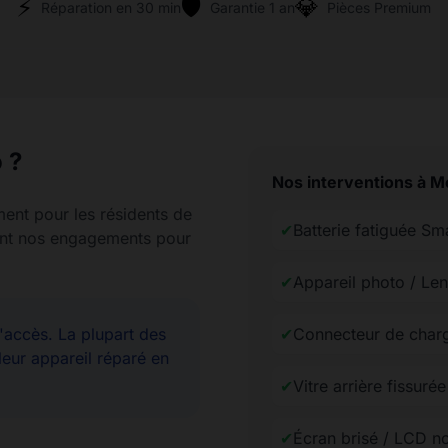
⚡
🛡️
💎
Réparation en 30 min
Garantie 1 an
Pièces Premium
 ?
Nos interventions à Mo
ment pour les résidents de
✔
Batterie fatiguée S
 sont nos engagements pour
✔
Appareil photo / Len
accès. La plupart des
✔
Connecteur de char
leur appareil réparé en
✔
Vitre arrière fissur
✔
Écran brisé / LCD n