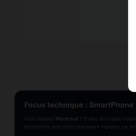
Focus technique : SmartPhone
Vous habitez
Montreuil
? Évitez les trajets inuti
techniciens sont particulièrement vigilants sur le