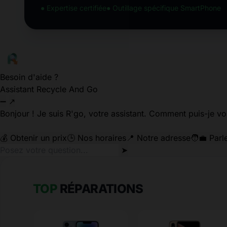
● Expertise certifiée
● Outillage spécifique SmartPhone
Besoin d'aide ?
Assistant Recycle And Go
➖
↗
Bonjour ! Je suis R'go, votre assistant. Comment puis-je vo
💰 Obtenir un prix
🕒 Nos horaires
📍 Notre adresse
🧑‍💼 Parl
➤
TOP
RÉPARATIONS