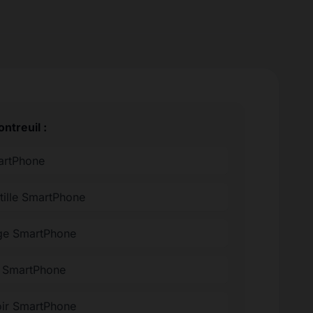
ntreuil :
martPhone
tille SmartPhone
ge SmartPhone
ée SmartPhone
oir SmartPhone