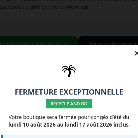
réparation durable proche de Montreuil.
1.77.99.07.92 / 06.11.62.15.63
💰 Nos tarifs répara
🌴
FERMETURE EXCEPTIONNELLE
ILS NOUS FONT
CONFIANCE
RECYCLE AND GO
Votre boutique sera fermée pour congés d'été du
Impossible de charger les avis pour le moment.
lundi 10 août 2026 au lundi 17 août 2026 inclus
.
reur de chargement. Vérifiez que le fichier avis.txt est prése