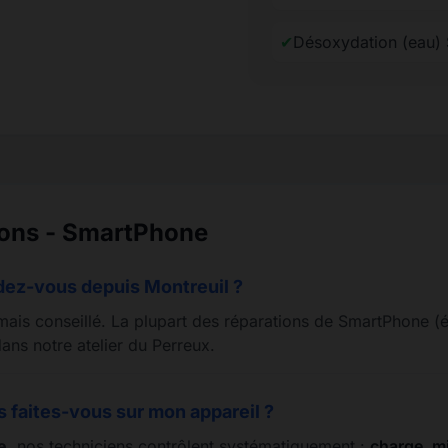
✔
Désoxydation (eau)
ions - SmartPhone
dez-vous depuis Montreuil ?
mais conseillé. La plupart des réparations de SmartPhone (éc
ans notre atelier du Perreux.
s faites-vous sur mon appareil ?
e
, nos techniciens contrôlent systématiquement :
charge, mi