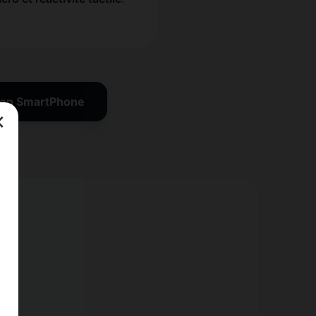
tion SmartPhone
×
nt.