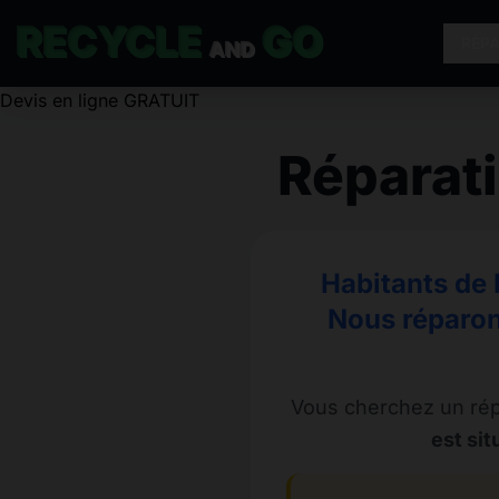
RECYCLE
GO
RÉP
AND
Réparat
Habitants de 
Nous réparon
Vous cherchez un rép
est si