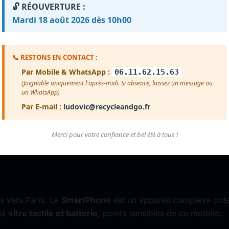
🔓 RÉOUVERTURE :
Voir plus d'avis
Mardi 18 août 2026 dès 10h00
📞 RESTONS EN CONTACT :
Par Mobile & WhatsApp :
06.11.62.15.63
(Joignable uniquement l'après-midi. Si absence, laissez un message ou
un WhatsApp)
Par E-mail :
ludovic@recycleandgo.fr
Merci pour votre confiance et bel été à tous !
les vers Paris. Le
SmartPhone
est un appareil complexe dot
/la
vitre tactile et batterie
, points sensibles de ce modèle.