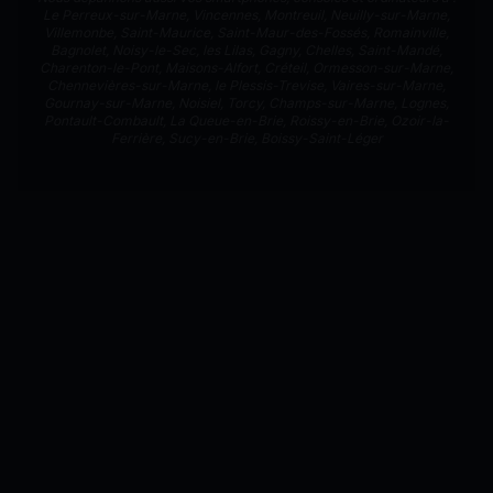
Le Perreux-sur-Marne
,
Vincennes
,
Montreuil
,
Neuilly-sur-Marne
,
Villemonbe
,
Saint-Maurice
,
Saint-Maur-des-Fossés
,
Romainville
,
Bagnolet
,
Noisy-le-Sec
,
les Lilas
,
Gagny
,
Chelles
,
Saint-Mandé
,
Charenton-le-Pont
,
Maisons-Alfort
,
Créteil
,
Ormesson-sur-Marne
,
Chennevières-sur-Marne
,
le Plessis-Trevise
,
Vaires-sur-Marne
,
Gournay-sur-Marne
,
Noisiel
,
Torcy
,
Champs-sur-Marne
,
Lognes
,
Pontault-Combault
,
La Queue-en-Brie
,
Roissy-en-Brie
,
Ozoir-la-
Ferrière
,
Sucy-en-Brie
,
Boissy-Saint-Léger