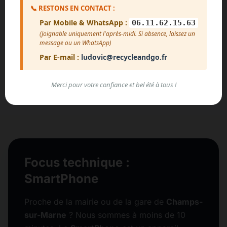
📞 RESTONS EN CONTACT :
Voir plus d'avis
Par Mobile & WhatsApp :
06.11.62.15.63
(Joignable uniquement l'après-midi. Si absence, laissez un
message ou un WhatsApp)
Par E-mail :
ludovic@recycleandgo.fr
Merci pour votre confiance et bel été à tous !
Focus technique :
SmartPhone
Proche de la mairie ou de la gare de
Champs-
sur-Marne
? Nous sommes à moins de 10