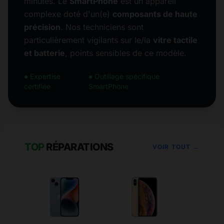
minutes. Le
SmartPhone
est un appareil
complexe doté d'un(e)
composants de haute
précision
. Nos techniciens sont
particulièrement vigilants sur le/la
vitre tactile
et batterie
, points sensibles de ce modèle.
● Expertise
● Outillage spécifique
certifiée
SmartPhone
TOP
RÉPARATIONS
VOIR TOUT →