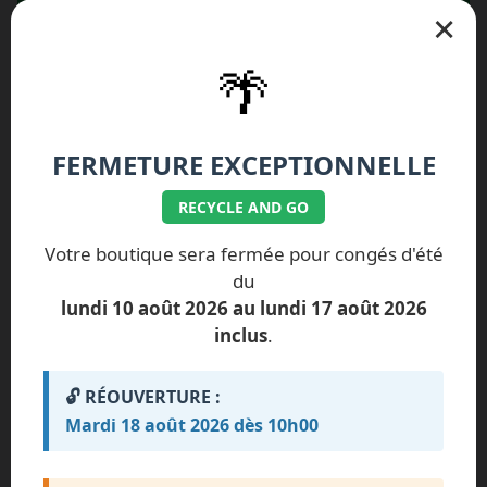
📞 Appeler le 01.77.99.07.92 / 06.11.62.15.63
×
🌴
💰 Nos tarifs réparation SmartPhone
FERMETURE EXCEPTIONNELLE
RECYCLE AND GO
ILS NOUS FONT
Votre boutique sera fermée pour congés d'été
CONFIANCE
du
lundi 10 août 2026 au lundi 17 août 2026
inclus
.
Impossible de charger les avis pour le
🔓 RÉOUVERTURE :
moment.
Mardi 18 août 2026 dès 10h00
Erreur de chargement. Vérifiez que le
fichier avis.txt est présent.