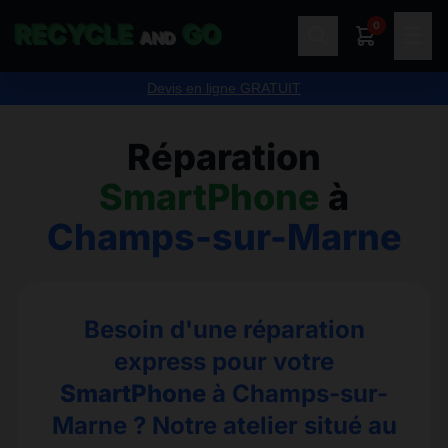
0
RECYCLE
GO
☰
AND
Devis en ligne GRATUIT
Réparation
SmartPhone
à
Champs-sur-Marne
Besoin d'une réparation
express pour votre
SmartPhone
à Champs-sur-
Marne ? Notre atelier situé au