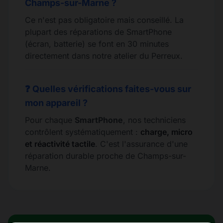
Champs-sur-Marne ?
Ce n'est pas obligatoire mais conseillé. La
plupart des réparations de SmartPhone
(écran, batterie) se font en 30 minutes
directement dans notre atelier du Perreux.
❓ Quelles vérifications faites-vous sur
mon appareil ?
Pour chaque
SmartPhone
, nos techniciens
contrôlent systématiquement :
charge, micro
et réactivité tactile
. C'est l'assurance d'une
réparation durable proche de Champs-sur-
Marne.