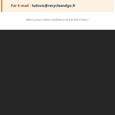
Par E-mail :
ludovic@recycleandgo.fr
Merci pour votre confiance et bel été à tous !