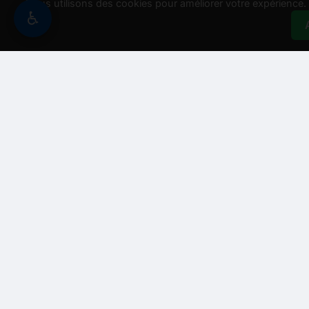
Nous utilisons des cookies pour améliorer votre expérience. E
♿
Besoin d'aide ?
Assistant Recycle And Go
➖
↗
Bonjour ! Je suis R'go, votre assistant. Comment puis-je vo
💰 Obtenir un prix
🕒 Nos horaires
📍 Notre adresse
🧑‍💼 Parl
➤