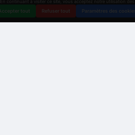
n continuant à visiter ce site, vous acceptez notre utilisation de
Accepter tout
Refuser tout
Paramètres des cookie
us aider ?
er à un conseiller