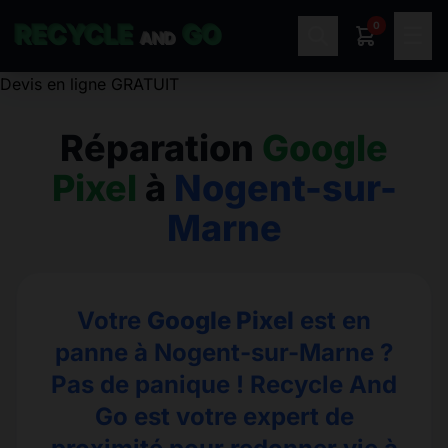
0
RECYCLE
GO
☰
AND
Réparation
Google
Pixel
à
Nogent-sur-
Marne
Votre
Google Pixel
est en
panne à Nogent-sur-Marne ?
Pas de panique ! Recycle And
Go est votre expert de