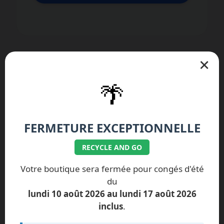
×
🌴
Nos réparations spécifiques Google
FERMETURE EXCEPTIONNELLE
Pixel
RECYCLE AND GO
Google Pixel 10 Pro Fold
Votre boutique sera fermée pour congés d'été
du
Google Pixel 10 Pro XL
lundi 10 août 2026 au lundi 17 août 2026
Google Pixel 10 Pro
Google Pixel 10
inclus
.
Google Pixel 9a
Google Pixel 9 Pro XL