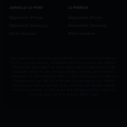
JOINVILLE-LE-PONT
LE PERREUX
Réparation iPhone
Réparation iPhone
Réparation Samsung
Réparation Samsung
Micro-soudure
Micro-soudure
Nous dépannons aussi vos smartphones, consoles et ordinateurs à :
Le Perreux-sur-Marne
,
Vincennes
,
Montreuil
,
Neuilly-sur-Marne
,
Villemonbe
,
Saint-Maurice
,
Saint-Maur-des-Fossés
,
Romainville
,
Bagnolet
,
Noisy-le-Sec
,
les Lilas
,
Gagny
,
Chelles
,
Saint-Mandé
,
Charenton-le-Pont
,
Maisons-Alfort
,
Créteil
,
Ormesson-sur-Marne
,
Chennevières-sur-Marne
,
le Plessis-Trevise
,
Vaires-sur-Marne
,
Gournay-sur-Marne
,
Noisiel
,
Torcy
,
Champs-sur-Marne
,
Lognes
,
Pontault-Combault
,
La Queue-en-Brie
,
Roissy-en-Brie
,
Ozoir-la-
Ferrière
,
Sucy-en-Brie
,
Boissy-Saint-Léger