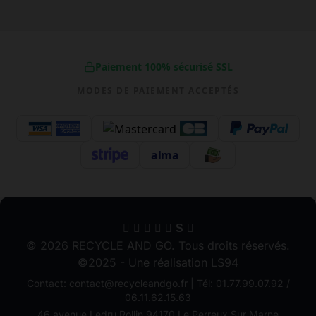
Paiement 100% sécurisé SSL
MODES DE PAIEMENT ACCEPTÉS
alma
S
© 2026 RECYCLE AND GO. Tous droits réservés.
©2025 - Une réalisation LS94
Contact: contact@recycleandgo.fr | Tél: 01.77.99.07.92 /
06.11.62.15.63
46 avenue Ledru Rollin 94170 Le Perreux Sur Marne