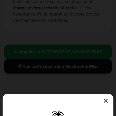
techniciens contrôlent systématiquement :
charge, micro et réactivité tactile
. C'est
l'assurance d'une réparation durable proche
de Chennevières-sur-Marne.
📞 Appeler le 01.77.99.07.92 / 06.11.62.15.63
💰 Nos tarifs réparation MacBook & iMac
×
ILS NOUS FONT