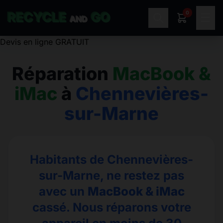
0
RECYCLE
GO
☰
AND
Réparation
MacBook &
iMac
à
Chennevières-
sur-Marne
Habitants de Chennevières-
sur-Marne, ne restez pas
avec un
MacBook & iMac
cassé. Nous réparons votre