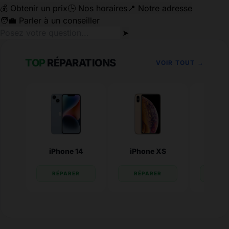
💰 Obtenir un prix
🕒 Nos horaires
📍 Notre adresse
🧑‍💼 Parler à un conseiller
➤
TOP
RÉPARATIONS
VOIR TOUT →
iPhone 14
iPhone XS
iPhone
RÉPARER
RÉPARER
RÉP