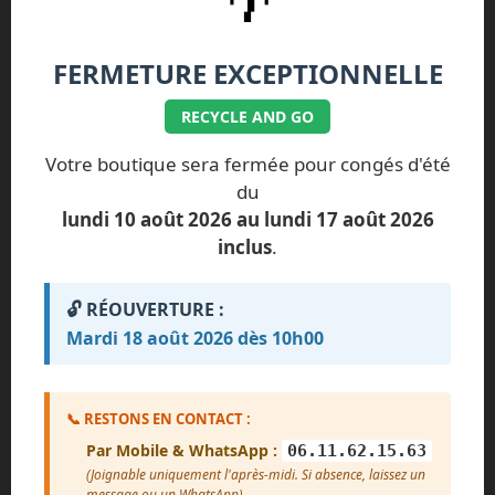
🌴
CONFIANCE
FERMETURE EXCEPTIONNELLE
Impossible de charger les avis pour le
moment.
RECYCLE AND GO
Votre boutique sera fermée pour congés d'été
Erreur de chargement. Vérifiez que le
du
fichier avis.txt est présent.
lundi 10 août 2026 au lundi 17 août 2026
Voir plus d'avis
inclus
.
🔓 RÉOUVERTURE :
Mardi 18 août 2026 dès 10h00
📞 RESTONS EN CONTACT :
Par Mobile & WhatsApp :
06.11.62.15.63
(Joignable uniquement l'après-midi. Si absence, laissez un
message ou un WhatsApp)