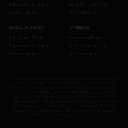
Réparation Samsung
Réparation Samsung
Micro-soudure
Micro-soudure
JOINVILLE-LE-PONT
LE PERREUX
Réparation iPhone
Réparation iPhone
Réparation Samsung
Réparation Samsung
Micro-soudure
Micro-soudure
Nous dépannons aussi vos smartphones, consoles et ordinateurs à :
Le Perreux-sur-Marne
,
Vincennes
,
Montreuil
,
Neuilly-sur-Marne
,
Villemonbe
,
Saint-Maurice
,
Saint-Maur-des-Fossés
,
Romainville
,
Bagnolet
,
Noisy-le-Sec
,
les Lilas
,
Gagny
,
Chelles
,
Saint-Mandé
,
Charenton-le-Pont
,
Maisons-Alfort
,
Créteil
,
Ormesson-sur-Marne
,
Chennevières-sur-Marne
,
le Plessis-Trevise
,
Vaires-sur-Marne
,
Gournay-sur-Marne
,
Noisiel
,
Torcy
,
Champs-sur-Marne
,
Lognes
,
Pontault-Combault
,
La Queue-en-Brie
,
Roissy-en-Brie
,
Ozoir-la-
Ferrière
,
Sucy-en-Brie
,
Boissy-Saint-Léger