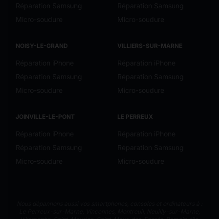
Réparation Samsung
Réparation Samsung
Micro-soudure
Micro-soudure
NOISY-LE-GRAND
VILLIERS-SUR-MARNE
Réparation iPhone
Réparation iPhone
Réparation Samsung
Réparation Samsung
Micro-soudure
Micro-soudure
JOINVILLE-LE-PONT
LE PERREUX
Réparation iPhone
Réparation iPhone
Réparation Samsung
Réparation Samsung
Micro-soudure
Micro-soudure
Nous dépannons aussi vos smartphones, consoles et ordinateurs à :
Le Perreux-sur-Marne
,
Vincennes
,
Montreuil
,
Neuilly-sur-Marne
,