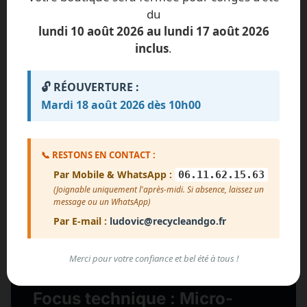
CONFIANCE
du
lundi 10 août 2026 au lundi 17 août 2026
inclus
.
Chargement des avis...
🔓 RÉOUVERTURE :
Voir plus d'avis
Mardi 18 août 2026 dès 10h00
📞 RESTONS EN CONTACT :
Par Mobile & WhatsApp :
06.11.62.15.63
(Joignable uniquement l'après-midi. Si absence, laissez un
message ou un WhatsApp)
Par E-mail :
ludovic@recycleandgo.fr
Merci pour votre confiance et bel été à tous !
Focus technique : Micro-