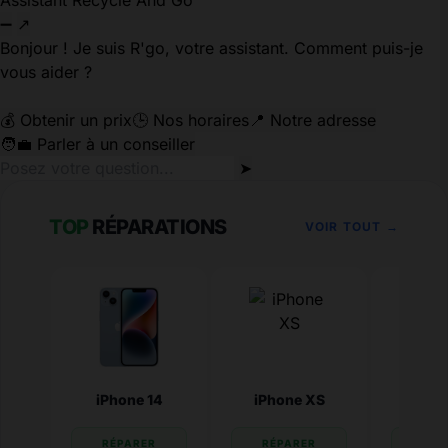
Assistant Recycle And Go
➖
↗
Bonjour ! Je suis R'go, votre assistant. Comment puis-je
vous aider ?
💰 Obtenir un prix
🕒 Nos horaires
📍 Notre adresse
🧑‍💼 Parler à un conseiller
➤
TOP
RÉPARATIONS
VOIR TOUT →
iPhone 14
iPhone XS
iPhone
RÉPARER
RÉPARER
RÉP