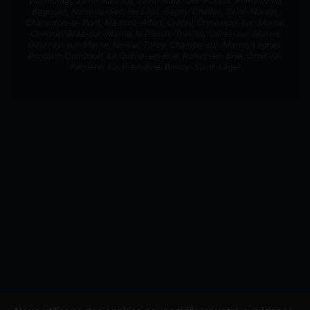
Villemonbe
,
Saint-Maurice
,
Saint-Maur-des-Fossés
,
Romainville
,
Bagnolet
,
Noisy-le-Sec
,
les Lilas
,
Gagny
,
Chelles
,
Saint-Mandé
,
Charenton-le-Pont
,
Maisons-Alfort
,
Créteil
,
Ormesson-sur-Marne
,
Chennevières-sur-Marne
,
le Plessis-Trevise
,
Vaires-sur-Marne
,
Gournay-sur-Marne
,
Noisiel
,
Torcy
,
Champs-sur-Marne
,
Lognes
,
Pontault-Combault
,
La Queue-en-Brie
,
Roissy-en-Brie
,
Ozoir-la-
Ferrière
,
Sucy-en-Brie
,
Boissy-Saint-Léger