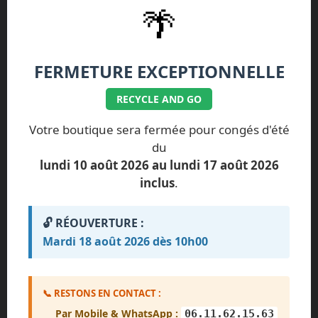
🌴
FERMETURE EXCEPTIONNELLE
RECYCLE AND GO
Votre boutique sera fermée pour congés d'été
Nos réparations spécifiques Google
du
Pixel
lundi 10 août 2026 au lundi 17 août 2026
inclus
.
Google Pixel 10 Pro Fold
🔓 RÉOUVERTURE :
Google Pixel 10 Pro XL
Mardi 18 août 2026 dès 10h00
Google Pixel 10 Pro
Google Pixel 10
Google Pixel 9a
Google Pixel 9 Pro XL
📞 RESTONS EN CONTACT :
Google Pixel 9 Pro
Google Pixel 9
Par Mobile & WhatsApp :
06.11.62.15.63