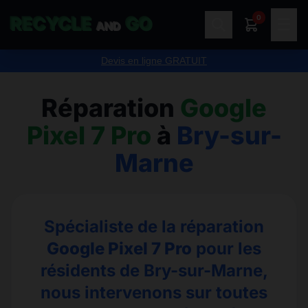
0
RECYCLE
GO
☰
AND
Devis en ligne GRATUIT
Réparation
Google
Pixel 7 Pro
à
Bry-sur-
Marne
Spécialiste de la réparation
Google Pixel 7 Pro
pour les
résidents de Bry-sur-Marne,
nous intervenons sur toutes