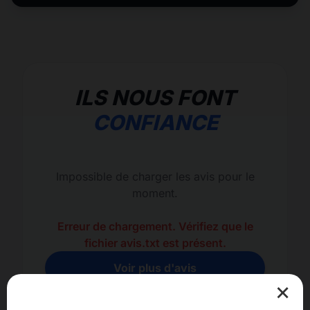
ILS NOUS FONT
CONFIANCE
Impossible de charger les avis pour le
moment.
Erreur de chargement. Vérifiez que le
fichier avis.txt est présent.
Voir plus d'avis
×