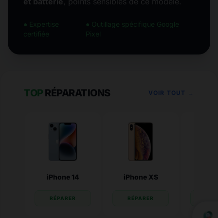
et batterie
, points sensibles de ce modèle.
● Expertise
● Outillage spécifique Google
certifiée
Pixel
TOP
RÉPARATIONS
VOIR TOUT →
iPhone 14
iPhone XS
iPhone
RÉPARER
RÉPARER
RÉP