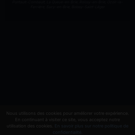
Pontault-Combault
,
La Queue-en-Brie
,
Roissy-en-Brie
,
Ozoir-la-
Ferrière
,
Sucy-en-Brie
,
Boissy-Saint-Léger
Nous utilisons des cookies pour améliorer votre expérience.
En continuant à visiter ce site, vous acceptez notre
utilisation des cookies.
En savoir plus sur notre politique de
confidentialité.