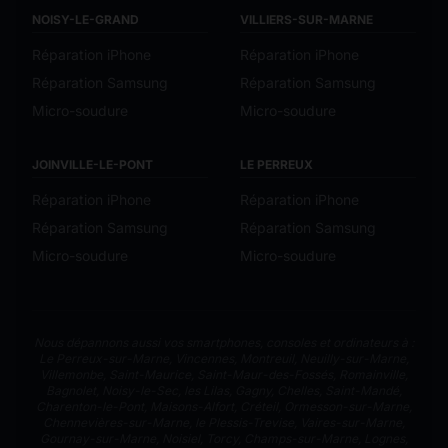
NOISY-LE-GRAND
VILLIERS-SUR-MARNE
Réparation iPhone
Réparation iPhone
Réparation Samsung
Réparation Samsung
Micro-soudure
Micro-soudure
JOINVILLE-LE-PONT
LE PERREUX
Réparation iPhone
Réparation iPhone
Réparation Samsung
Réparation Samsung
Micro-soudure
Micro-soudure
Nous dépannons aussi vos smartphones, consoles et ordinateurs à :
Le Perreux-sur-Marne
,
Vincennes
,
Montreuil
,
Neuilly-sur-Marne
,
Villemonbe
,
Saint-Maurice
,
Saint-Maur-des-Fossés
,
Romainville
,
Bagnolet
,
Noisy-le-Sec
,
les Lilas
,
Gagny
,
Chelles
,
Saint-Mandé
,
Charenton-le-Pont
,
Maisons-Alfort
,
Créteil
,
Ormesson-sur-Marne
,
Chennevières-sur-Marne
,
le Plessis-Trevise
,
Vaires-sur-Marne
,
Gournay-sur-Marne
,
Noisiel
,
Torcy
,
Champs-sur-Marne
,
Lognes
,