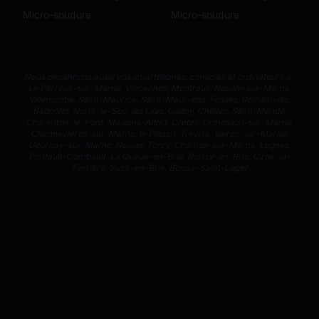
Micro-soudure
Micro-soudure
Nous dépannons aussi vos smartphones, consoles et ordinateurs à :
Le Perreux-sur-Marne
,
Vincennes
,
Montreuil
,
Neuilly-sur-Marne
,
Villemonbe
,
Saint-Maurice
,
Saint-Maur-des-Fossés
,
Romainville
,
Bagnolet
,
Noisy-le-Sec
,
les Lilas
,
Gagny
,
Chelles
,
Saint-Mandé
,
Charenton-le-Pont
,
Maisons-Alfort
,
Créteil
,
Ormesson-sur-Marne
,
Chennevières-sur-Marne
,
le Plessis-Trevise
,
Vaires-sur-Marne
,
Gournay-sur-Marne
,
Noisiel
,
Torcy
,
Champs-sur-Marne
,
Lognes
,
Pontault-Combault
,
La Queue-en-Brie
,
Roissy-en-Brie
,
Ozoir-la-
Ferrière
,
Sucy-en-Brie
,
Boissy-Saint-Léger