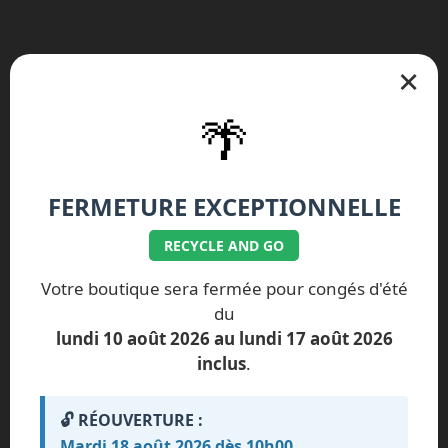
×
🌴
Nos réparations spécifiques Google
Pixel
FERMETURE EXCEPTIONNELLE
Google Pixel 10 Pro Fold
Google Pixel 10 Pro XL
RECYCLE AND GO
Google Pixel 10 Pro
Google Pixel 10
Votre boutique sera fermée pour congés d'été
du
Google Pixel 9a
Google Pixel 9 Pro XL
lundi 10 août 2026 au lundi 17 août 2026
Google Pixel 9 Pro
Google Pixel 9
inclus
.
Google Pixel 9 Pro Fold
Google Pixel 8a
🔓 RÉOUVERTURE :
Google Pixel 8 Pro
Google Pixel 8
Mardi 18 août 2026 dès 10h00