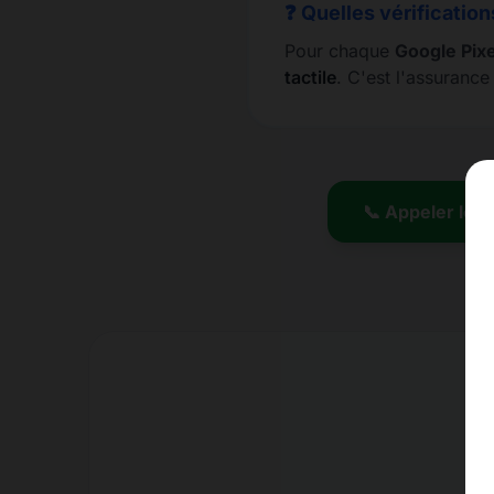
❓ Quelles vérification
Pour chaque
Google Pixe
tactile
. C'est l'assuranc
📞 Appeler le 0