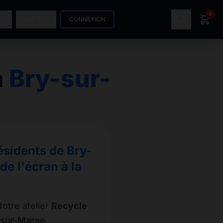
0
S
INFOS
CONNEXION
à
Bry-sur-
ésidents de Bry-
e l'écran à la
otre atelier
Recycle
-sur-Marne
.