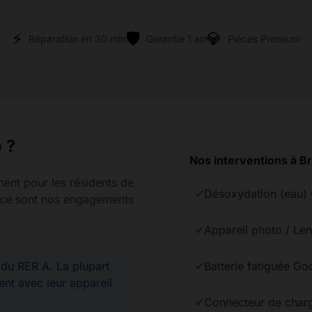
⚡
🛡️
💎
Réparation en 30 min
Garantie 1 an
Pièces Premium
 ?
Nos interventions à B
ment pour les résidents de
✔
Désoxydation (eau) 
rence sont nos engagements
✔
Appareil photo / Len
u RER A. La plupart
✔
Batterie fatiguée Go
ent avec leur appareil
✔
Connecteur de charg