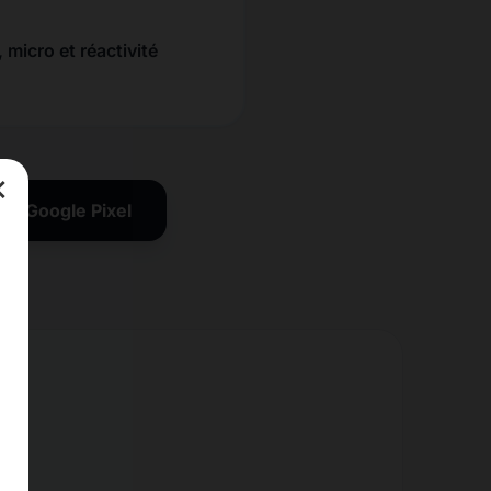
 micro et réactivité
×
ion Google Pixel