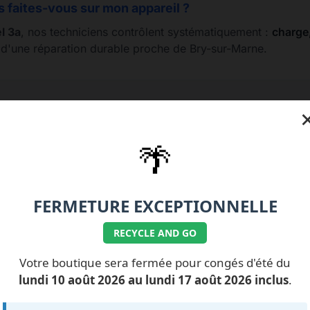
s faites-vous sur mon appareil ?
l 3a
, nos techniciens contrôlent systématiquement :
charge,
e d'une réparation durable proche de Bry-sur-Marne.
1.77.99.07.92 / 06.11.62.15.63
💰 Nos tarifs réparat
🌴
FERMETURE EXCEPTIONNELLE
RECYCLE AND GO
ILS NOUS FONT
CONFIANCE
Votre boutique sera fermée pour congés d'été du
lundi 10 août 2026 au lundi 17 août 2026 inclus
.
Impossible de charger les avis pour le moment.