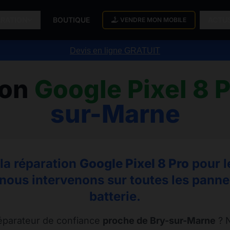
ARATION
BOUTIQUE
ACTU
VENDRE MON MOBILE
Devis en ligne GRATUIT
ion
Google Pixel 8 
sur-Marne
 la réparation
Google Pixel 8 Pro
pour l
nous intervenons sur toutes les pannes,
batterie.
éparateur de confiance
proche de Bry-sur-Marne
? N