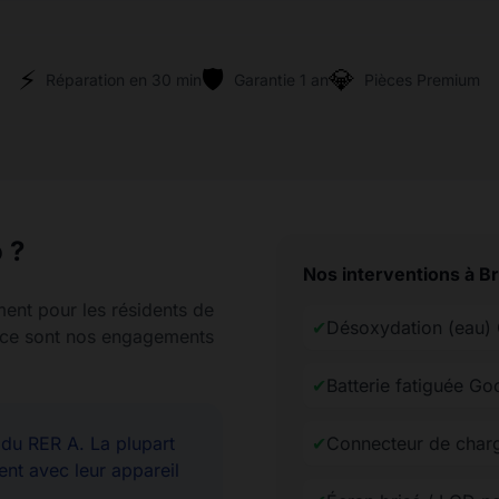
⚡
🛡️
💎
Réparation en 30 min
Garantie 1 an
Pièces Premium
 ?
Nos interventions à B
ment pour les résidents de
✔
Désoxydation (eau) 
rence sont nos engagements
✔
Batterie fatiguée Go
u RER A. La plupart
✔
Connecteur de charg
ent avec leur appareil