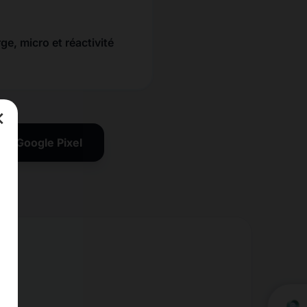
ge, micro et réactivité
×
ion Google Pixel