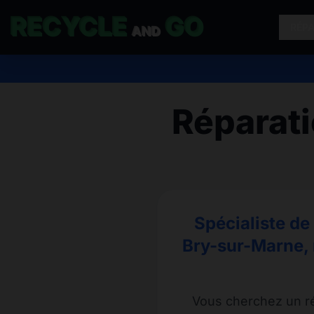
RECYCLE
GO
RÉP
AND
Réparat
Spécialiste de
Bry-sur-Marne, 
Vous cherchez un r