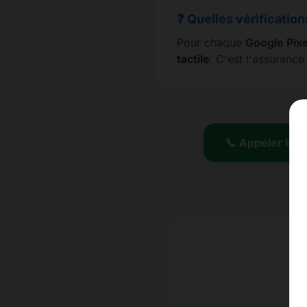
❓ Quelles vérification
Pour chaque
Google Pixe
tactile
. C'est l'assuranc
📞 Appeler le 0