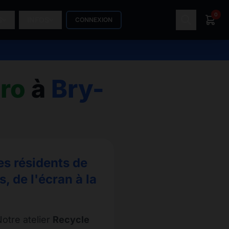
0
S
INFOS
CONNEXION
Pro
à
Bry-
es résidents de
 de l'écran à la
otre atelier
Recycle