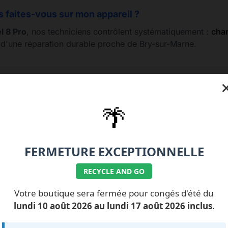
s faites-vous sur mon appareil ?
l 8 Pro
, nos techniciens contrôlent systématiquement :
char
e d'une réparation durable proche de Bry-sur-Marne.
1.77.99.07.92 / 06.11.62.15.63
🌴
💰 Nos tarifs réparat
FERMETURE EXCEPTIONNELLE
RECYCLE AND GO
ILS NOUS FONT
CONFIANCE
Votre boutique sera fermée pour congés d'été du
lundi 10 août 2026 au lundi 17 août 2026 inclus
.