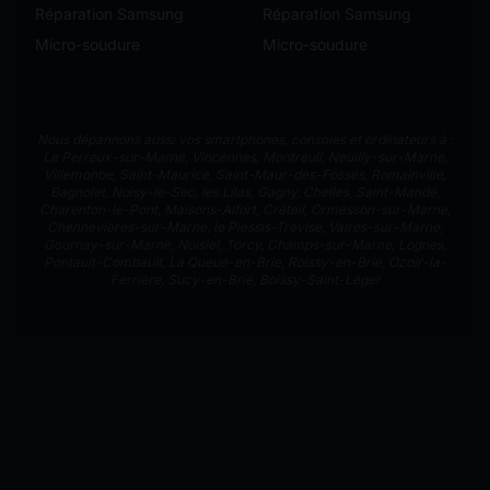
Réparation Samsung
Réparation Samsung
Micro-soudure
Micro-soudure
Nous dépannons aussi vos smartphones, consoles et ordinateurs à :
Le Perreux-sur-Marne
,
Vincennes
,
Montreuil
,
Neuilly-sur-Marne
,
Villemonbe
,
Saint-Maurice
,
Saint-Maur-des-Fossés
,
Romainville
,
Bagnolet
,
Noisy-le-Sec
,
les Lilas
,
Gagny
,
Chelles
,
Saint-Mandé
,
Charenton-le-Pont
,
Maisons-Alfort
,
Créteil
,
Ormesson-sur-Marne
,
Chennevières-sur-Marne
,
le Plessis-Trevise
,
Vaires-sur-Marne
,
Gournay-sur-Marne
,
Noisiel
,
Torcy
,
Champs-sur-Marne
,
Lognes
,
Pontault-Combault
,
La Queue-en-Brie
,
Roissy-en-Brie
,
Ozoir-la-
Ferrière
,
Sucy-en-Brie
,
Boissy-Saint-Léger