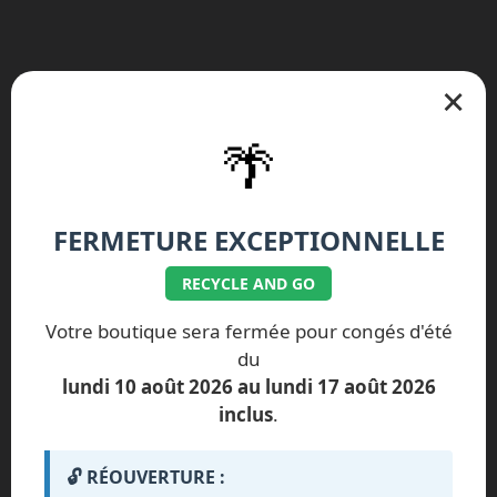
×
🌴
Nos réparations spécifiques Google
Pixel
FERMETURE EXCEPTIONNELLE
Google Pixel 10 Pro Fold
RECYCLE AND GO
Google Pixel 10 Pro XL
Votre boutique sera fermée pour congés d'été
du
Google Pixel 10 Pro
Google Pixel 10
lundi 10 août 2026 au lundi 17 août 2026
Google Pixel 9a
Google Pixel 9 Pro XL
inclus
.
Google Pixel 9 Pro
Google Pixel 9
🔓 RÉOUVERTURE :
Google Pixel 9 Pro Fold
Google Pixel 8a