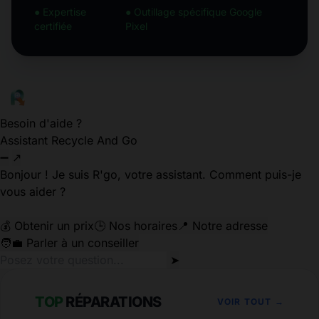
● Expertise
● Outillage spécifique Google
certifiée
Pixel
Besoin d'aide ?
Assistant Recycle And Go
➖
↗
Bonjour ! Je suis R'go, votre assistant. Comment puis-je
vous aider ?
💰 Obtenir un prix
🕒 Nos horaires
📍 Notre adresse
🧑‍💼 Parler à un conseiller
➤
TOP
RÉPARATIONS
VOIR TOUT →