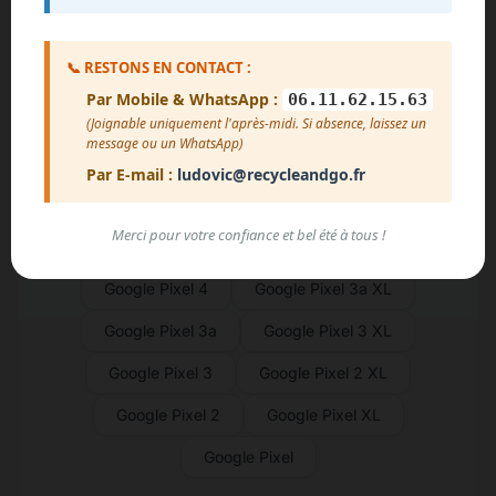
Google Pixel Fold
Google Pixel 7a
📞 RESTONS EN CONTACT :
Google Pixel 7 Pro
Google Pixel 7
Par Mobile & WhatsApp :
06.11.62.15.63
Google Pixel 6a
Google Pixel 6 Pro
(Joignable uniquement l'après-midi. Si absence, laissez un
message ou un WhatsApp)
Google Pixel 6
Google Pixel 5a
Par E-mail :
ludovic@recycleandgo.fr
Google Pixel 5
Google Pixel 4a 5G
Merci pour votre confiance et bel été à tous !
Google Pixel 4a
Google Pixel 4 XL
Google Pixel 4
Google Pixel 3a XL
Google Pixel 3a
Google Pixel 3 XL
Google Pixel 3
Google Pixel 2 XL
Google Pixel 2
Google Pixel XL
Google Pixel