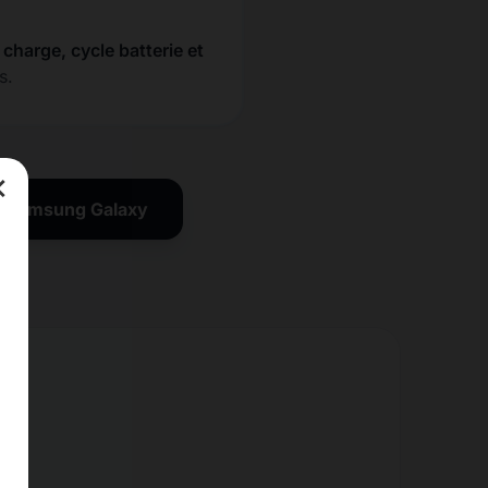
a charge, cycle batterie et
s.
×
on Samsung Galaxy