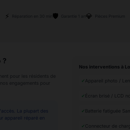
⚡
🛡️
💎
Réparation en 30 min
Garantie 1 an
Pièces Premium
 ?
Nos interventions à L
ment pour les résidents de
✔
Appareil photo / Le
nt nos engagements pour
✔
Écran brisé / LCD n
accès. La plupart des
✔
Batterie fatiguée S
ur appareil réparé en
✔
Connecteur de char