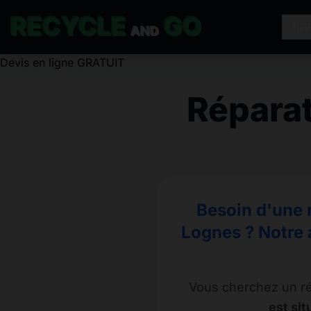
RECYCLE
GO
RÉ
AND
Répara
Besoin d'une 
Lognes ? Notre 
Vous cherchez un r
est si