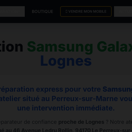
PARATION
BOUTIQUE
ACTU
VENDRE MON MOBILE
tion
Samsung Gala
Lognes
réparation express pour votre
Samsung
atelier situé au Perreux-sur-Marne vou
une intervention immédiate.
éparateur de confiance
proche de Lognes
? Notre at
tué au 46 Avenue Ledru Rollin, 94170 Le Perreux-su