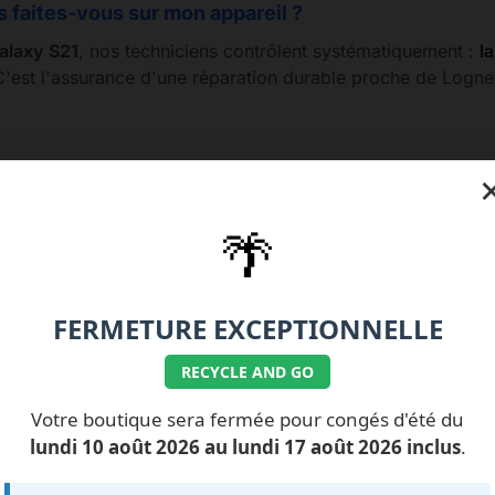
s faites-vous sur mon appareil ?
laxy S21
, nos techniciens contrôlent systématiquement :
l
C'est l'assurance d'une réparation durable proche de Logne
77.99.07.92 / 06.11.62.15.63
💰 Nos tarifs réparati
🌴
FERMETURE EXCEPTIONNELLE
RECYCLE AND GO
ILS NOUS FONT
CONFIANCE
Votre boutique sera fermée pour congés d'été du
lundi 10 août 2026 au lundi 17 août 2026 inclus
.
Impossible de charger les avis pour le moment.