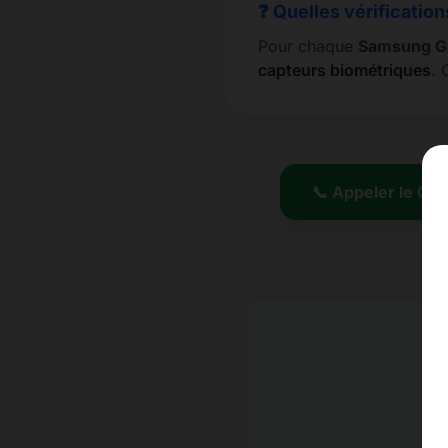
❓ Quelles vérification
Pour chaque
Samsung Ga
capteurs biométriques
. 
📞 Appeler le 01.