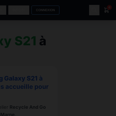
0
S
INFOS
CONNEXION
xy S21
à
 Galaxy S21
à
s accueille pour
elier
Recycle And Go
r-Marne
.