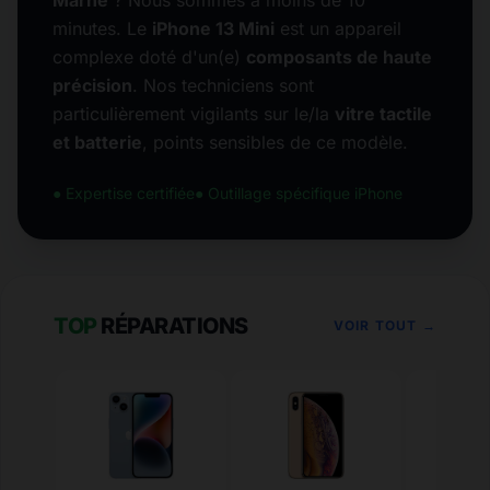
Marne
? Nous sommes à moins de 10
minutes. Le
iPhone 13 Mini
est un appareil
complexe doté d'un(e)
composants de haute
précision
. Nos techniciens sont
particulièrement vigilants sur le/la
vitre tactile
et batterie
, points sensibles de ce modèle.
● Expertise certifiée
● Outillage spécifique iPhone
TOP
RÉPARATIONS
VOIR TOUT →