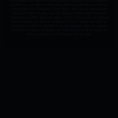
Nous dépannons aussi vos smartphones, consoles et ordinateurs à :
Le Perreux-sur-Marne
,
Vincennes
,
Montreuil
,
Neuilly-sur-Marne
,
Villemonbe
,
Saint-Maurice
,
Saint-Maur-des-Fossés
,
Romainville
,
Bagnolet
,
Noisy-le-Sec
,
les Lilas
,
Gagny
,
Chelles
,
Saint-Mandé
,
Charenton-le-Pont
,
Maisons-Alfort
,
Créteil
,
Ormesson-sur-Marne
,
Chennevières-sur-Marne
,
le Plessis-Trevise
,
Vaires-sur-Marne
,
Gournay-sur-Marne
,
Noisiel
,
Torcy
,
Champs-sur-Marne
,
Lognes
,
Pontault-Combault
,
La Queue-en-Brie
,
Roissy-en-Brie
,
Ozoir-la-
Ferrière
,
Sucy-en-Brie
,
Boissy-Saint-Léger