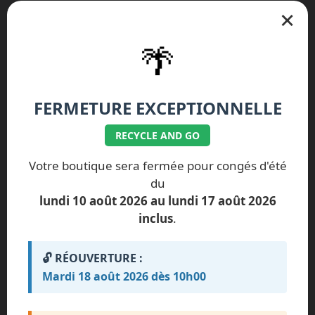
×
🌴
FERMETURE EXCEPTIONNELLE
RECYCLE AND GO
Nos réparations spécifiques iPhone
Votre boutique sera fermée pour congés d'été
du
iPhone Air
iPhone 17 Pro Max
lundi 10 août 2026 au lundi 17 août 2026
iPhone 17 Pro
iPhone 17
inclus
.
iPhone 16 Plus
iPhone 16e
🔓 RÉOUVERTURE :
iPhone 16 Pro Max
iPhone 16 Pro
Mardi 18 août 2026 dès 10h00
iPhone 16
iPhone 15 Pro Max