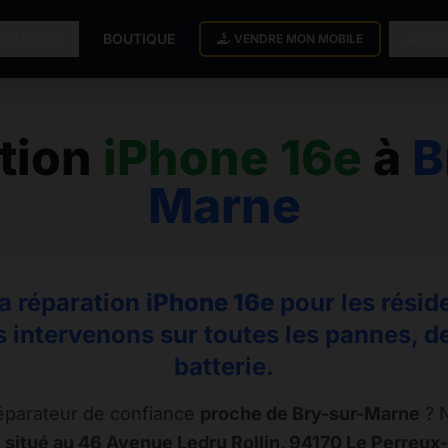
ARATION
BOUTIQUE
ACTU
VENDRE MON MOBILE
tion
iPhone 16e
à
B
Marne
la réparation
iPhone 16e
pour les résid
 intervenons sur toutes les pannes, de 
batterie.
éparateur de confiance
proche de Bry-sur-Marne
? N
 situé au 46 Avenue Ledru Rollin, 94170 Le Perreux