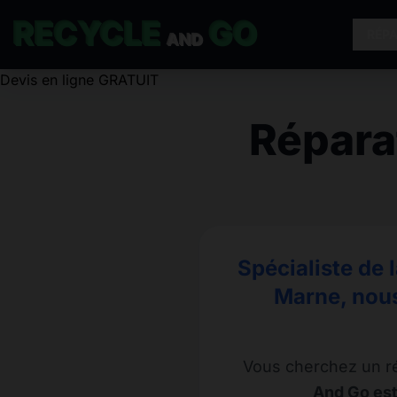
RECYCLE
GO
RÉP
AND
Répara
Spécialiste de 
Marne, nous
Vous cherchez un r
And Go est