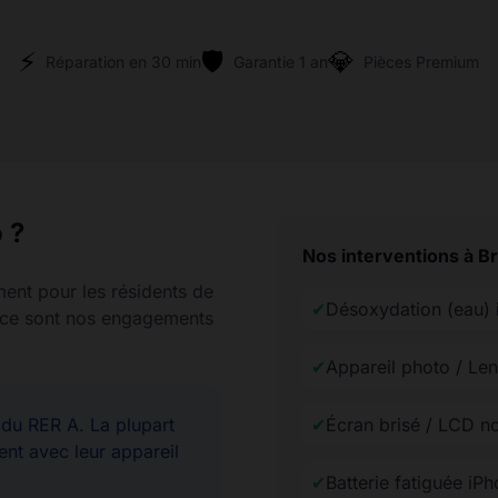
⚡
🛡️
💎
Réparation en 30 min
Garantie 1 an
Pièces Premium
 ?
Nos interventions à B
ment pour les résidents de
✔
Désoxydation (eau)
rence sont nos engagements
✔
Appareil photo / Len
u RER A. La plupart
✔
Écran brisé / LCD no
ent avec leur appareil
✔
Batterie fatiguée iP