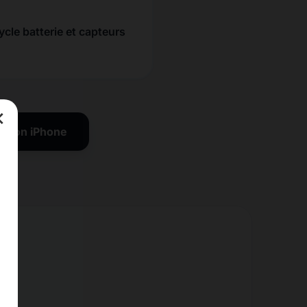
ycle batterie et capteurs
×
ration iPhone