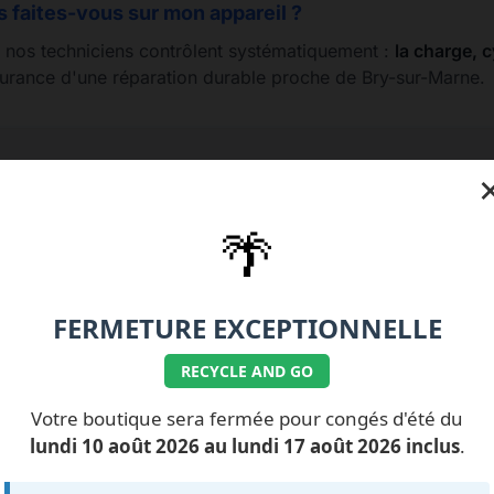
s faites-vous sur mon appareil ?
, nos techniciens contrôlent systématiquement :
la charge, c
ssurance d'une réparation durable proche de Bry-sur-Marne.
e 01.77.99.07.92 / 06.11.62.15.63
💰 Nos tarifs répa
🌴
FERMETURE EXCEPTIONNELLE
RECYCLE AND GO
ILS NOUS FONT
CONFIANCE
Votre boutique sera fermée pour congés d'été du
lundi 10 août 2026 au lundi 17 août 2026 inclus
.
Impossible de charger les avis pour le moment.