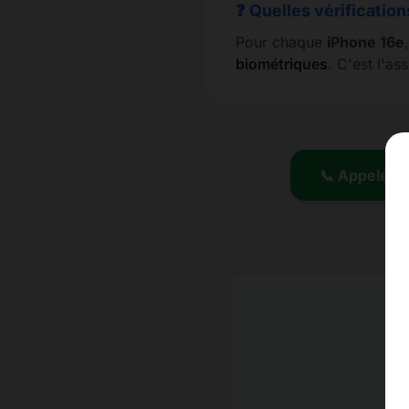
❓ Quelles vérification
Pour chaque
iPhone 16e
biométriques
. C'est l'a
📞 Appeler l