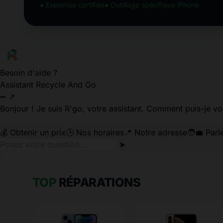
● Expertise certifiée
● Outillage spécifique iPhone
Besoin d'aide ?
Assistant Recycle And Go
➖
↗
Bonjour ! Je suis R'go, votre assistant. Comment puis-je vo
💰 Obtenir un prix
🕒 Nos horaires
📍 Notre adresse
🧑‍💼 Parl
➤
TOP
RÉPARATIONS