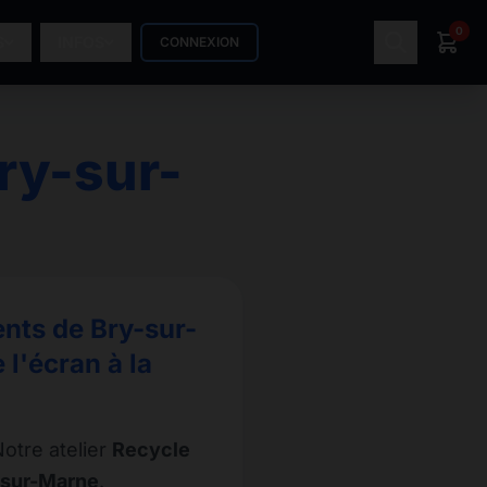
0
S
INFOS
CONNEXION
ry-sur-
ents de Bry-sur-
l'écran à la
otre atelier
Recycle
-sur-Marne
.