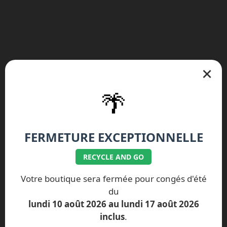
×
Nos réparations spécifiques iPhone
🌴
iPhone Air
iPhone 17 Pro Max
FERMETURE EXCEPTIONNELLE
iPhone 17 Pro
iPhone 17
iPhone 16 Plus
iPhone 16e
RECYCLE AND GO
iPhone 16 Pro Max
iPhone 16 Pro
Votre boutique sera fermée pour congés d'été
du
iPhone 16
iPhone 15 Pro Max
lundi 10 août 2026 au lundi 17 août 2026
iPhone 15 Pro
iPhone 15 Plus
inclus
.