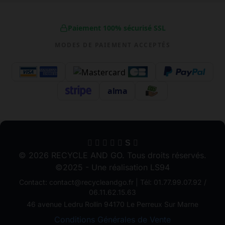
Paiement 100% sécurisé SSL
MODES DE PAIEMENT ACCEPTÉS
alma
S
© 2026 RECYCLE AND GO. Tous droits réservés.
©2025 - Une réalisation LS94
Contact: contact@recycleandgo.fr | Tél: 01.77.99.07.92 /
06.11.62.15.63
46 avenue Ledru Rollin 94170 Le Perreux Sur Marne
Conditions Générales de Vente