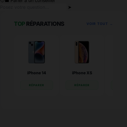
🧑‍💼 Parler à un conseiller
➤
TOP
RÉPARATIONS
VOIR TOUT →
iPhone 14
iPhone XS
iPhone
RÉPARER
RÉPARER
RÉP