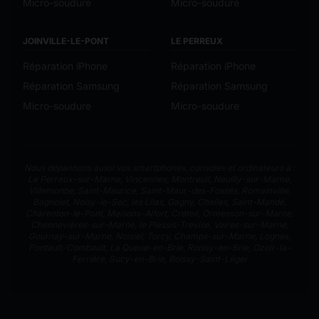
Micro-soudure
Micro-soudure
JOINVILLE-LE-PONT
LE PERREUX
Réparation iPhone
Réparation iPhone
Réparation Samsung
Réparation Samsung
Micro-soudure
Micro-soudure
Nous dépannons aussi vos smartphones, consoles et ordinateurs à :
Le Perreux-sur-Marne
,
Vincennes
,
Montreuil
,
Neuilly-sur-Marne
,
Villemonbe
,
Saint-Maurice
,
Saint-Maur-des-Fossés
,
Romainville
,
Bagnolet
,
Noisy-le-Sec
,
les Lilas
,
Gagny
,
Chelles
,
Saint-Mandé
,
Charenton-le-Pont
,
Maisons-Alfort
,
Créteil
,
Ormesson-sur-Marne
,
Chennevières-sur-Marne
,
le Plessis-Trevise
,
Vaires-sur-Marne
,
Gournay-sur-Marne
,
Noisiel
,
Torcy
,
Champs-sur-Marne
,
Lognes
,
Pontault-Combault
,
La Queue-en-Brie
,
Roissy-en-Brie
,
Ozoir-la-
Ferrière
,
Sucy-en-Brie
,
Boissy-Saint-Léger