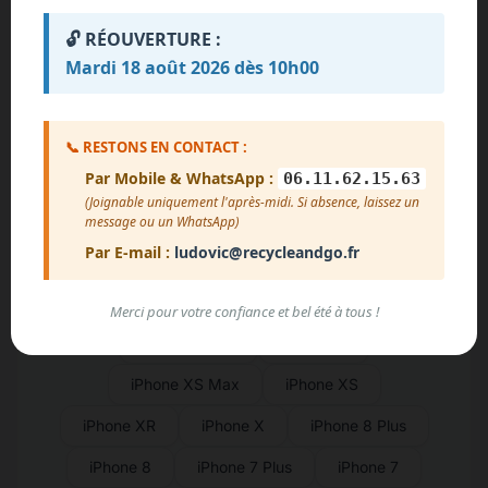
iPhone 15
iPhone 14 Pro Max
🔓 RÉOUVERTURE :
iPhone 14 Pro
iPhone 14
Mardi 18 août 2026 dès 10h00
iPhone 13 Mini
iPhone 13 Pro Max
iPhone 13 Pro
iPhone 13
📞 RESTONS EN CONTACT :
Par Mobile & WhatsApp :
iPhone 12 Mini
iPhone 12 Pro Max
06.11.62.15.63
(Joignable uniquement l'après-midi. Si absence, laissez un
iPhone 12 Pro
iPhone 12
message ou un WhatsApp)
Par E-mail :
ludovic@recycleandgo.fr
iPhone SE (2015)/(2020)/(2022)
iPhone SE (2022)
iPhone 11 Pro Max
Merci pour votre confiance et bel été à tous !
iPhone 11 Pro
iPhone 11
iPhone XS Max
iPhone XS
iPhone XR
iPhone X
iPhone 8 Plus
iPhone 8
iPhone 7 Plus
iPhone 7