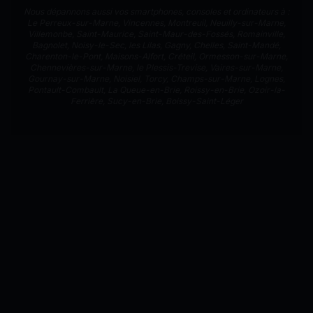
Nous dépannons aussi vos smartphones, consoles et ordinateurs à :
Le Perreux-sur-Marne
,
Vincennes
,
Montreuil
,
Neuilly-sur-Marne
,
Villemonbe
,
Saint-Maurice
,
Saint-Maur-des-Fossés
,
Romainville
,
Bagnolet
,
Noisy-le-Sec
,
les Lilas
,
Gagny
,
Chelles
,
Saint-Mandé
,
Charenton-le-Pont
,
Maisons-Alfort
,
Créteil
,
Ormesson-sur-Marne
,
Chennevières-sur-Marne
,
le Plessis-Trevise
,
Vaires-sur-Marne
,
Gournay-sur-Marne
,
Noisiel
,
Torcy
,
Champs-sur-Marne
,
Lognes
,
Pontault-Combault
,
La Queue-en-Brie
,
Roissy-en-Brie
,
Ozoir-la-
Ferrière
,
Sucy-en-Brie
,
Boissy-Saint-Léger