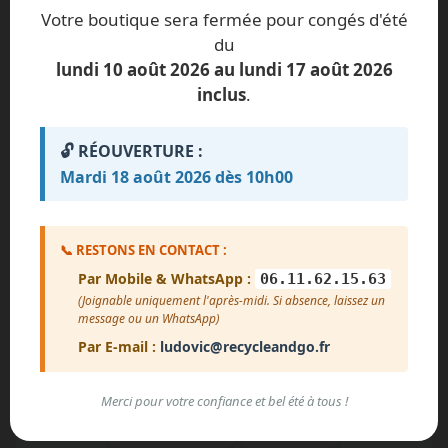
iPhone Air
iPhone 17 Pro Max
Votre boutique sera fermée pour congés d'été
du
iPhone 17 Pro
iPhone 17
lundi 10 août 2026 au lundi 17 août 2026
iPhone 16 Plus
iPhone 16e
inclus
.
iPhone 16 Pro Max
iPhone 16 Pro
🔓 RÉOUVERTURE :
iPhone 16
iPhone 15 Pro Max
Mardi 18 août 2026 dès 10h00
iPhone 15 Pro
iPhone 15 Plus
iPhone 15
iPhone 14 Pro Max
📞 RESTONS EN CONTACT :
Par Mobile & WhatsApp :
iPhone 14 Pro
iPhone 14
06.11.62.15.63
(Joignable uniquement l'après-midi. Si absence, laissez un
iPhone 13 Mini
iPhone 13 Pro Max
message ou un WhatsApp)
Par E-mail :
ludovic@recycleandgo.fr
iPhone 13 Pro
iPhone 13
iPhone 12 Mini
iPhone 12 Pro Max
Merci pour votre confiance et bel été à tous !
iPhone 12 Pro
iPhone 12