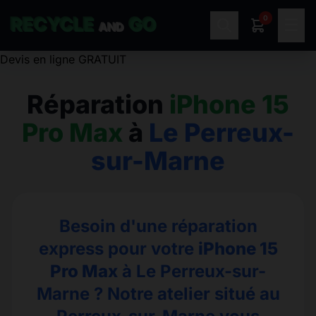
0
RECYCLE
GO
☰
AND
OUVERT 6 / 7 Jours, de 10H à 19H
Réparation
iPhone 15
Pro Max
à
Le Perreux-
sur-Marne
Besoin d'une réparation
express pour votre
iPhone 15
Pro Max
à Le Perreux-sur-
Marne ? Notre atelier situé au