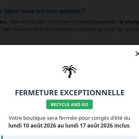
s faites-vous sur mon appareil ?
lus
, nos techniciens contrôlent systématiquement :
la charg
C'est l'assurance d'une réparation durable proche de Le Pe
🌴
e 01.77.99.07.92 / 06.11.62.15.63
💰 Nos tarifs répa
FERMETURE EXCEPTIONNELLE
RECYCLE AND GO
Votre boutique sera fermée pour congés d'été du
ILS NOUS FONT
CONFIANCE
lundi 10 août 2026 au lundi 17 août 2026 inclus
.