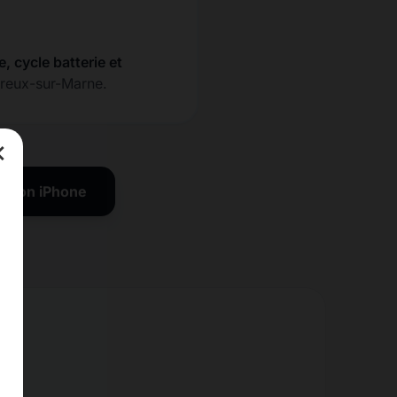
e, cycle batterie et
rreux-sur-Marne.
×
ration iPhone