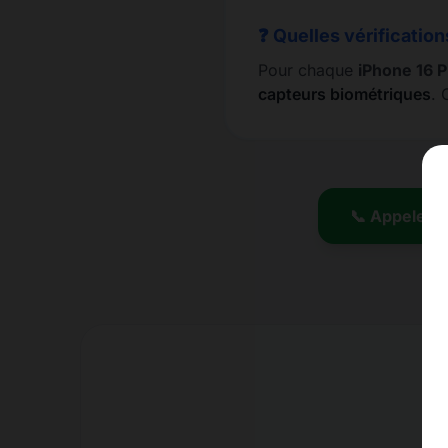
❓ Quelles vérification
Pour chaque
iPhone 16 P
capteurs biométriques
. 
📞 Appeler l