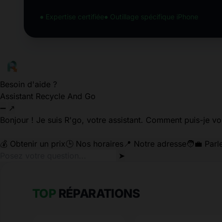
● Expertise certifiée
● Outillage spécifique iPhone
Besoin d'aide ?
Assistant Recycle And Go
➖
↗
Bonjour ! Je suis R'go, votre assistant. Comment puis-je vo
💰 Obtenir un prix
🕒 Nos horaires
📍 Notre adresse
🧑‍💼 Parl
➤
TOP
RÉPARATIONS