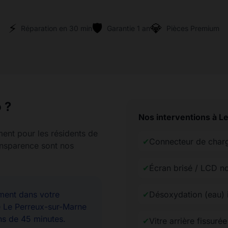
⚡
🛡️
💎
Réparation en 30 min
Garantie 1 an
Pièces Premium
 ?
Nos interventions à L
ment pour les résidents de
✔
Connecteur de char
ransparence sont nos
✔
Écran brisé / LCD no
ent dans votre
✔
Désoxydation (eau)
e Le Perreux-sur-Marne
ns de 45 minutes.
✔
Vitre arrière fissuré