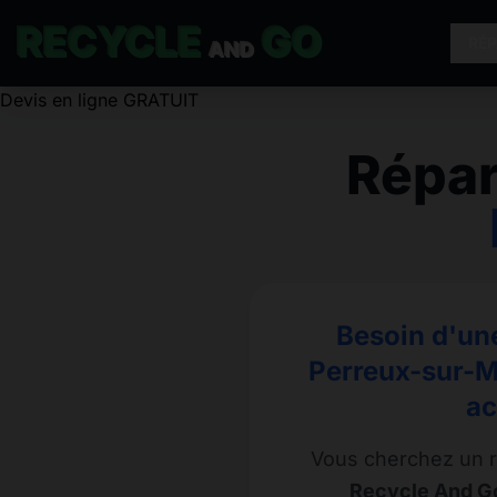
RECYCLE
GO
RÉ
AND
Répar
Besoin d'un
Perreux-sur-Ma
ac
Vous cherchez un r
Recycle And Go