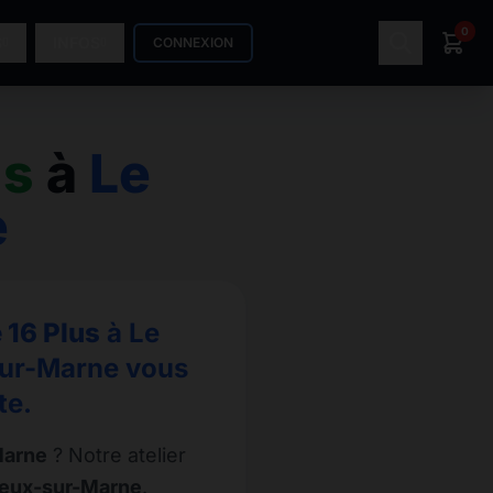
0
S
INFOS
CONNEXION
us
à
Le
e
 16 Plus
à Le
-sur-Marne vous
te.
Marne
? Notre atelier
rreux-sur-Marne
.