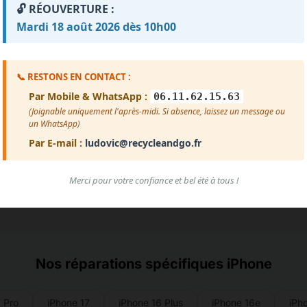
🔓 RÉOUVERTURE :
Impossible de charger les avis pour le moment.
Mardi 18 août 2026 dès 10h00
reur de chargement. Vérifiez que le fichier avis.txt est prése
Voir plus d'avis
📞 RESTONS EN CONTACT :
Par Mobile & WhatsApp :
06.11.62.15.63
(Joignable uniquement l'après-midi. Si absence, laissez un message ou
un WhatsApp)
Par E-mail :
ludovic@recycleandgo.fr
Merci pour votre confiance et bel été à tous !
Nos réparations spécifiques iPhone
 Pro
iPhone 17
iPhone 16 Plus
iPhone 16e
iPh