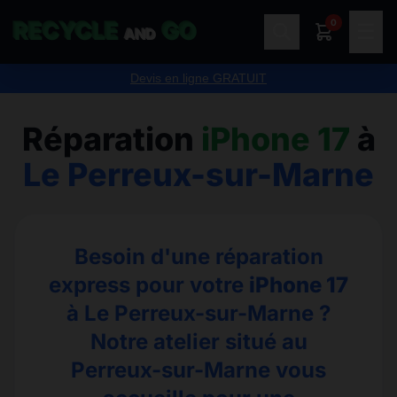
0
RECYCLE
GO
☰
AND
OUVERT 6 / 7 Jours, de 10H à 19H
Réparation
iPhone 17
à
Le Perreux-sur-Marne
Besoin d'une réparation
express pour votre
iPhone 17
à Le Perreux-sur-Marne ?
Notre atelier situé au
Perreux-sur-Marne vous