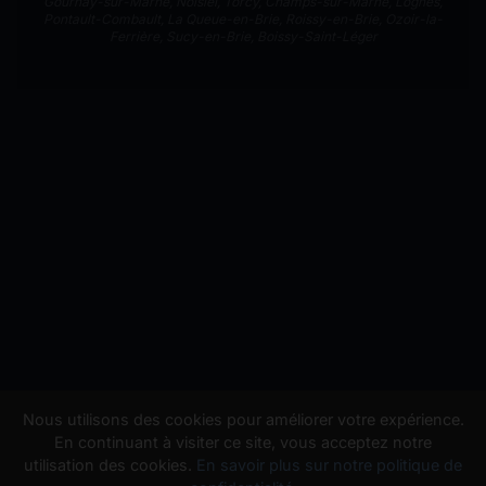
Gournay-sur-Marne
,
Noisiel
,
Torcy
,
Champs-sur-Marne
,
Lognes
,
Pontault-Combault
,
La Queue-en-Brie
,
Roissy-en-Brie
,
Ozoir-la-
Ferrière
,
Sucy-en-Brie
,
Boissy-Saint-Léger
Nous utilisons des cookies pour améliorer votre expérience.
En continuant à visiter ce site, vous acceptez notre
utilisation des cookies.
En savoir plus sur notre politique de