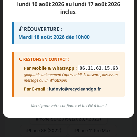
iPhone 16 Plus
iPhone 16e
lundi 10 août 2026 au lundi 17 août 2026
inclus
.
iPhone 16 Pro Max
iPhone 16 Pro
iPhone 16
iPhone 15 Pro Max
🔓 RÉOUVERTURE :
Mardi 18 août 2026 dès 10h00
iPhone 15 Pro
iPhone 15 Plus
iPhone 15
iPhone 14 Pro Max
📞 RESTONS EN CONTACT :
iPhone 14 Pro
iPhone 14
Par Mobile & WhatsApp :
06.11.62.15.63
iPhone 13 Mini
iPhone 13 Pro Max
(Joignable uniquement l'après-midi. Si absence, laissez un
message ou un WhatsApp)
iPhone 13 Pro
iPhone 13
Par E-mail :
ludovic@recycleandgo.fr
iPhone 12 Mini
iPhone 12 Pro Max
Merci pour votre confiance et bel été à tous !
iPhone 12 Pro
iPhone 12
iPhone SE (2015)/(2020)/(2022)
iPhone SE (2022)
iPhone 11 Pro Max