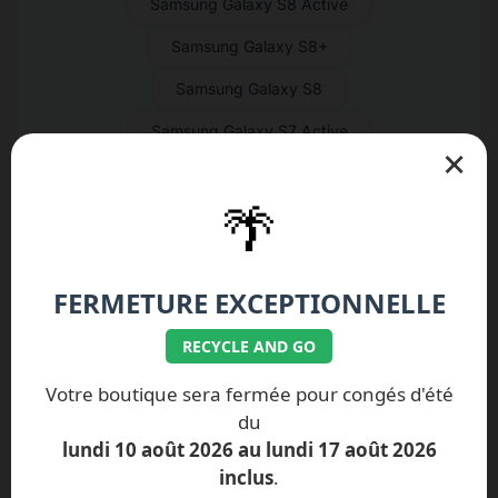
Samsung Galaxy S8 Active
Samsung Galaxy S8+
Samsung Galaxy S8
Samsung Galaxy S7 Active
×
Samsung Galaxy S7 Edge
🌴
Samsung Galaxy S7
Samsung Galaxy S6 Active
FERMETURE EXCEPTIONNELLE
Samsung Galaxy S6 Edge+
Samsung Galaxy S6 Edge
RECYCLE AND GO
Samsung Galaxy S6
Votre boutique sera fermée pour congés d'été
du
Samsung Galaxy S5 Neo
lundi 10 août 2026 au lundi 17 août 2026
Samsung Galaxy S5 Active
inclus
.