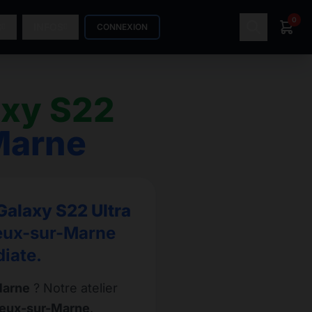
0
S
INFOS
CONNEXION
xy S22
Marne
alaxy S22 Ultra
reux-sur-Marne
iate.
Marne
? Notre atelier
rreux-sur-Marne
.