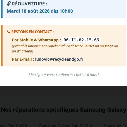
🔓 RÉOUVERTURE :
Mardi 18 août 2026 dès 10h00
ment des avis...
Voir plus d'avis
📞 RESTONS EN CONTACT :
Par Mobile & WhatsApp :
06.11.62.15.63
(Joignable uniquement l'après-midi. Si absence, laissez un message ou
un WhatsApp)
Par E-mail :
ludovic@recycleandgo.fr
Merci pour votre confiance et bel été à tous !
Nos réparations spécifiques Samsung Galaxy
axy Tab S 10.5
Samsung Galaxy Tab S2 8.0
Samsung Ga