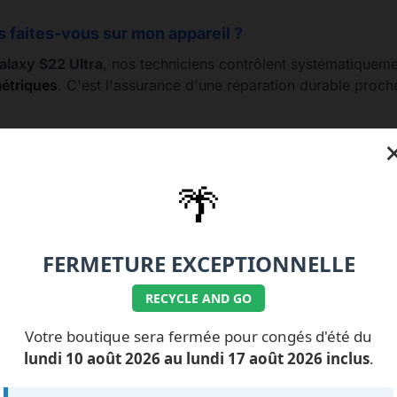
s faites-vous sur mon appareil ?
laxy S22 Ultra
, nos techniciens contrôlent systématiquem
métriques
. C'est l'assurance d'une réparation durable proch
🌴
77.99.07.92 / 06.11.62.15.63
💰 Nos tarifs réparati
FERMETURE EXCEPTIONNELLE
RECYCLE AND GO
Votre boutique sera fermée pour congés d'été du
lundi 10 août 2026 au lundi 17 août 2026 inclus
.
ILS NOUS FONT
CONFIANCE