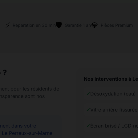
⚡
🛡️
💎
Réparation en 30 min
Garantie 1 an
Pièces Premium
 ?
Nos interventions à L
ment pour les résidents de
✔
Désoxydation (eau)
ransparence sont nos
✔
Vitre arrière fissur
ent dans votre
✔
Écran brisé / LCD n
e Le Perreux-sur-Marne