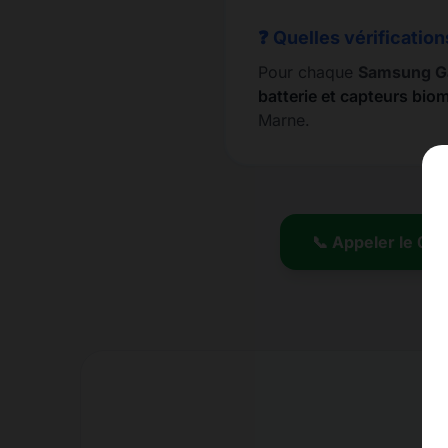
❓ Quelles vérification
Pour chaque
Samsung Ga
batterie et capteurs bio
Marne.
📞 Appeler le 01.