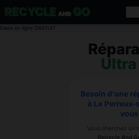
RECYCLE
GO
RÉ
AND
Devis en ligne GRATUIT
Répara
Ultra
Besoin d'une ré
à Le Perreux-
vous
Vous cherchez un r
Recycle And Go