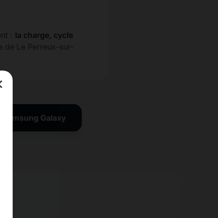
ent :
la charge, cycle
e de Le Perreux-sur-
×
on Samsung Galaxy