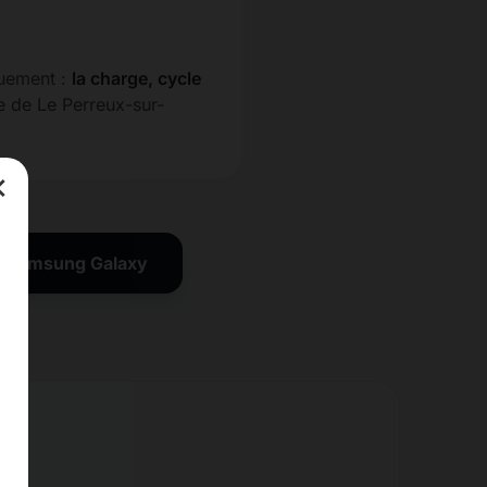
quement :
la charge, cycle
e de Le Perreux-sur-
×
on Samsung Galaxy