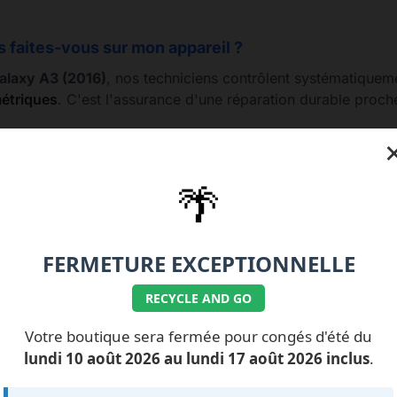
s faites-vous sur mon appareil ?
laxy A3 (2016)
, nos techniciens contrôlent systématiquem
métriques
. C'est l'assurance d'une réparation durable proch
🌴
77.99.07.92 / 06.11.62.15.63
💰 Nos tarifs réparati
FERMETURE EXCEPTIONNELLE
RECYCLE AND GO
Votre boutique sera fermée pour congés d'été du
lundi 10 août 2026 au lundi 17 août 2026 inclus
.
ILS NOUS FONT
CONFIANCE