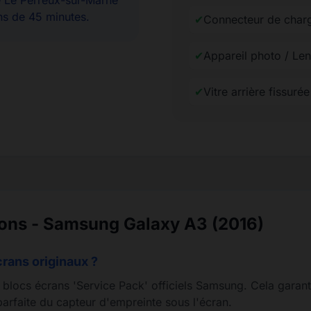
e Le Perreux-sur-Marne
ns de 45 minutes.
✔
Connecteur de char
✔
Appareil photo / Le
✔
Vitre arrière fissur
ions - Samsung Galaxy A3 (2016)
crans originaux ?
s blocs écrans 'Service Pack' officiels Samsung. Cela garant
arfaite du capteur d'empreinte sous l'écran.