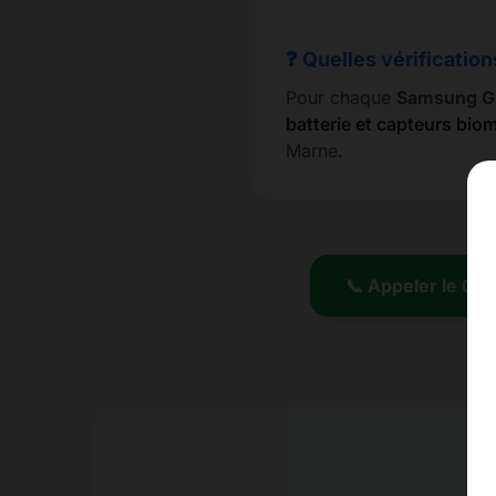
❓ Quelles vérification
Pour chaque
Samsung Ga
batterie et capteurs bio
Marne.
📞 Appeler le 01.