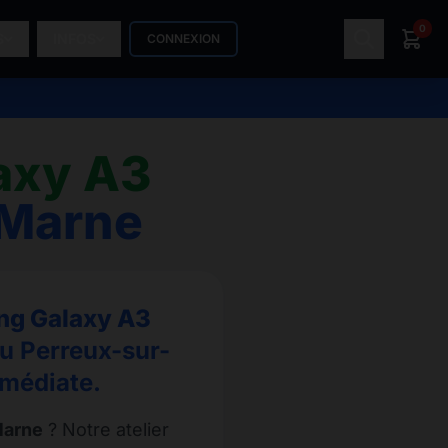
0
S
INFOS
CONNEXION
axy A3
-Marne
g Galaxy A3
au Perreux-sur-
mmédiate.
Marne
? Notre atelier