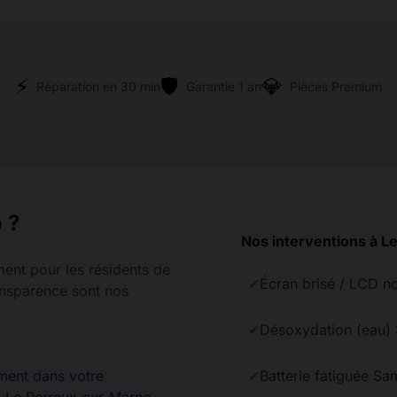
⚡
🛡️
💎
Réparation en 30 min
Garantie 1 an
Pièces Premium
 ?
Nos interventions à L
ment pour les résidents de
✔
Écran brisé / LCD n
ransparence sont nos
✔
Désoxydation (eau)
ent dans votre
✔
Batterie fatiguée S