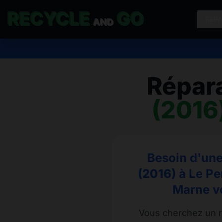
RECYCLE
GO
RÉP
AND
Répar
(2016
Besoin d'une
(2016)
à Le Pe
Marne vo
Vous cherchez un r