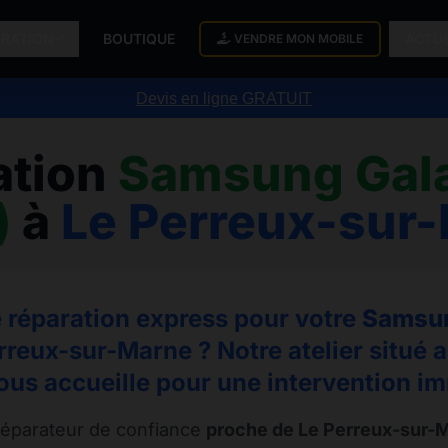
ARATION
BOUTIQUE
ACTU
VENDRE MON MOBILE
Devis en ligne GRATUIT
ation
Samsung Gal
)
à
Le Perreux-sur
 réparation express pour votre
Samsun
rreux-sur-Marne ? Notre atelier situé 
us accueille pour une intervention i
éparateur de confiance
proche de Le Perreux-sur-