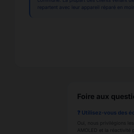
commune. La plupart des clients venant d
repartent avec leur appareil réparé en moi
Foire aux quest
❓ Utilisez-vous des é
Oui, nous privilégions le
AMOLED et la réactivité p