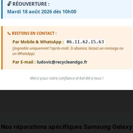
🔓 RÉOUVERTURE :
Mardi 18 août 2026 dès 10h00
Impossible de charger les avis pour le moment.
reur de chargement. Vérifiez que le fichier avis.txt est prése
📞 RESTONS EN CONTACT :
Par Mobile & WhatsApp :
06.11.62.15.63
Voir plus d'avis
(Joignable uniquement l'après-midi. Si absence, laissez un message ou
un WhatsApp)
Par E-mail :
ludovic@recycleandgo.fr
Merci pour votre confiance et bel été à tous !
Nos réparations spécifiques Samsung Galaxy