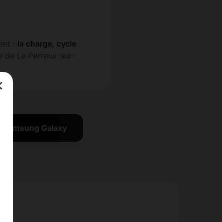
ent :
la charge, cycle
e de Le Perreux-sur-
×
on Samsung Galaxy