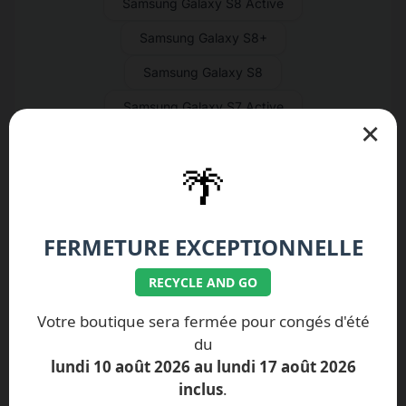
Samsung Galaxy S8 Active
Samsung Galaxy S8+
Samsung Galaxy S8
Samsung Galaxy S7 Active
×
Samsung Galaxy S7 Edge
🌴
Samsung Galaxy S7
Samsung Galaxy S6 Active
FERMETURE EXCEPTIONNELLE
Samsung Galaxy S6 Edge+
Samsung Galaxy S6 Edge
RECYCLE AND GO
Samsung Galaxy S6
Votre boutique sera fermée pour congés d'été
du
Samsung Galaxy S5 Neo
lundi 10 août 2026 au lundi 17 août 2026
Samsung Galaxy S5 Active
inclus
.