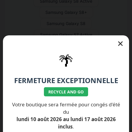
Samsung Galaxy S8 Active
Samsung Galaxy S8+
Samsung Galaxy S8
Samsung Galaxy S7 Active
×
Samsung Galaxy S7 Edge
🌴
Samsung Galaxy S7
Samsung Galaxy S6 Active
FERMETURE EXCEPTIONNELLE
Samsung Galaxy S6 Edge+
Samsung Galaxy S6 Edge
RECYCLE AND GO
Samsung Galaxy S6
Votre boutique sera fermée pour congés d'été
du
Samsung Galaxy S5 Neo
lundi 10 août 2026 au lundi 17 août 2026
Samsung Galaxy S5 Active
inclus
.