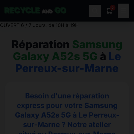
0
RECYCLE
GO
☰
AND
Réparation
Samsung
Galaxy A52s 5G
à
Le
Perreux-sur-Marne
Besoin d'une réparation
express pour votre
Samsung
Galaxy A52s 5G
à Le Perreux-
sur-Marne ? Notre atelier