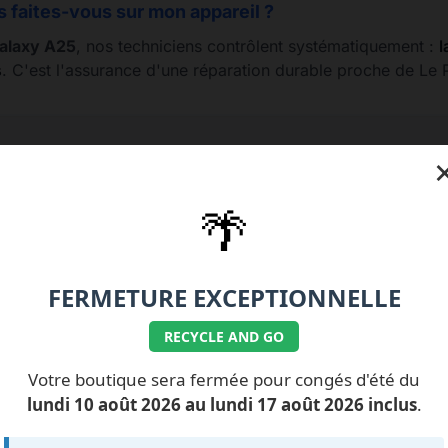
s faites-vous sur mon appareil ?
alaxy A25
, nos techniciens contrôlent systématiquement :
l
s
. C'est l'assurance d'une réparation durable proche de Le
77.99.07.92 / 06.11.62.15.63
💰 Nos tarifs réparati
🌴
FERMETURE EXCEPTIONNELLE
RECYCLE AND GO
ILS NOUS FONT
CONFIANCE
Votre boutique sera fermée pour congés d'été du
lundi 10 août 2026 au lundi 17 août 2026 inclus
.
ment des avis...