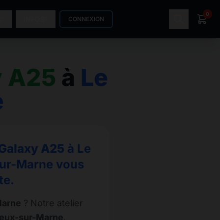
0
S
INFOS
CONNEXION
 A25
à
Le
e
Galaxy A25
à Le
-sur-Marne vous
te.
Marne
? Notre atelier
rreux-sur-Marne
.