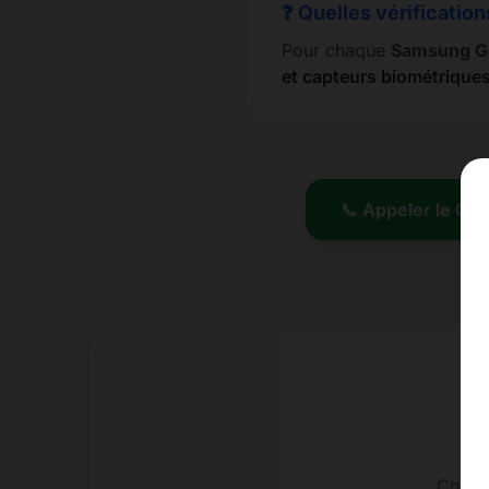
❓ Quelles vérification
Pour chaque
Samsung G
et capteurs biométrique
📞 Appeler le 01.
Charge