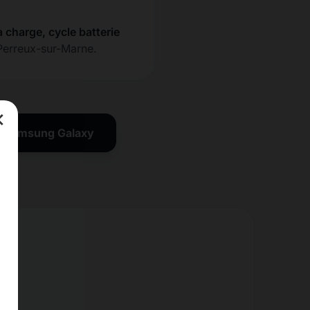
a charge, cycle batterie
 Perreux-sur-Marne.
×
on Samsung Galaxy