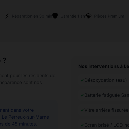
⚡
🛡️
💎
Réparation en 30 min
Garantie 1 an
Pièces Premium
 ?
Nos interventions à L
ment pour les résidents de
✔
Désoxydation (eau)
ransparence sont nos
✔
Batterie fatiguée S
ent dans votre
✔
Vitre arrière fissur
e Le Perreux-sur-Marne
ns de 45 minutes.
✔
Écran brisé / LCD n