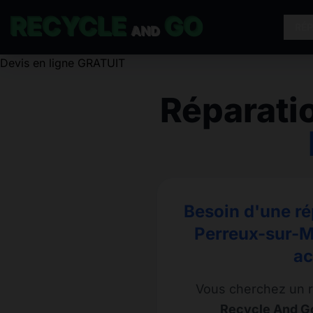
RECYCLE
GO
RÉ
AND
Devis en ligne GRATUIT
Réparati
Besoin d'une ré
Perreux-sur-Ma
ac
Vous cherchez un r
Recycle And Go