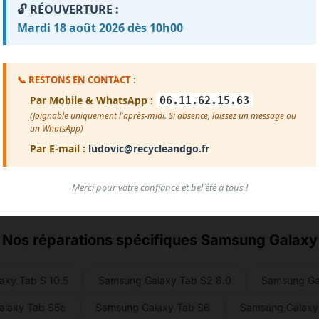
🔓 RÉOUVERTURE :
Mardi 18 août 2026 dès 10h00
Voir plus d'avis
📞 RESTONS EN CONTACT :
Par Mobile & WhatsApp :
06.11.62.15.63
(Joignable uniquement l'après-midi. Si absence, laissez un message ou
un WhatsApp)
Par E-mail :
ludovic@recycleandgo.fr
Merci pour votre confiance et bel été à tous !
Nos réparations spécifiques Samsung Galaxy
axy Tab S 10.5
Samsung Galaxy Tab S2 8.0
Samsung Ga
laxy Tab S5e
Samsung Galaxy Tab S6
Samsung Galaxy 