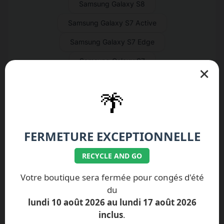
Samsung Galaxy S8
Samsung Galaxy S7 Active
Samsung Galaxy S7 Edge
Samsung Galaxy S7
×
Samsung Galaxy S6 Active
🌴
Samsung Galaxy S6 Edge+
Samsung Galaxy S6 Edge
FERMETURE EXCEPTIONNELLE
Samsung Galaxy S6
RECYCLE AND GO
Samsung Galaxy S5 Neo
Samsung Galaxy S5 Active
Votre boutique sera fermée pour congés d'été
du
Samsung Galaxy S5 Mini
lundi 10 août 2026 au lundi 17 août 2026
Samsung Galaxy S5
inclus
.