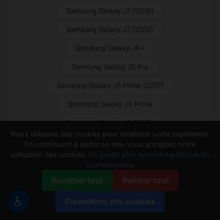
Samsung Galaxy J7 (2016)
Samsung Galaxy J7 (2015)
Samsung Galaxy J6+
Samsung Galaxy J5 Pro
Samsung Galaxy J5 Prime (2017)
Samsung Galaxy J5 Prime
Samsung Galaxy J5 (2017)
Nous utilisons des cookies pour améliorer votre expérience.
Samsung Galaxy J5 (2016)
En continuant à visiter ce site, vous acceptez notre
utilisation des cookies.
En savoir plus sur notre politique de
Samsung Galaxy J5 (2015)
confidentialité.
Samsung Galaxy J4 Core
Accepter tout
Refuser tout
Samsung Galaxy J4+
♿
Paramètres des cookies
Samsung Galaxy J3 V (2018)