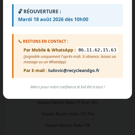
🔓 RÉOUVERTURE :
Xiaomi Redmi Note 12 Discovery
Mardi 18 août 2026 dès 10h00
Xiaomi Redmi Note 12 Pro+
Xiaomi Redmi Note 12 Pro
📞 RESTONS EN CONTACT :
Xiaomi Redmi Note 11R
Par Mobile & WhatsApp :
06.11.62.15.63
(Joignable uniquement l'après-midi. Si absence, laissez un
Xiaomi Redmi Note 11T Pro+
message ou un WhatsApp)
Xiaomi Redmi Note 11T Pro
Par E-mail :
ludovic@recycleandgo.fr
Xiaomi Redmi Note 11SE
Merci pour votre confiance et bel été à tous !
Xiaomi Redmi Note 11S 5G
Xiaomi Redmi Note 11 Pro+ 5G
Xiaomi Redmi Note 11E Pro
Xiaomi Redmi Note 11E