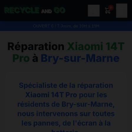
0
RECYCLE
GO
☰
AND
OUVERT 6 / 7 Jours, de 10H à 19H
Réparation
Xiaomi 14T
Pro
à
Bry-sur-Marne
Spécialiste de la réparation
Xiaomi 14T Pro
pour les
résidents de Bry-sur-Marne,
nous intervenons sur toutes
les pannes, de l'écran à la