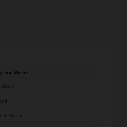
ry-sur-Marne :
e Xiaomi
aomi
tille Xiaomi