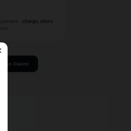
iquement :
charge, micro
arne.
×
ration Xiaomi