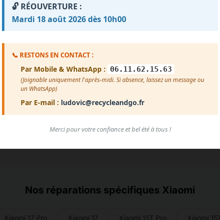
🔓 RÉOUVERTURE :
Impossible de charger les avis pour le moment.
Mardi 18 août 2026 dès 10h00
reur de chargement. Vérifiez que le fichier avis.txt est prése
Voir plus d'avis
📞 RESTONS EN CONTACT :
Par Mobile & WhatsApp :
06.11.62.15.63
(Joignable uniquement l'après-midi. Si absence, laissez un message ou
un WhatsApp)
Par E-mail :
ludovic@recycleandgo.fr
Merci pour votre confiance et bel été à tous !
Nos réparations spécifiques Xiaomi
Xiaomi 17 Pro
Xiaomi 17
Xiaomi 15T Pro
Xiaomi 15