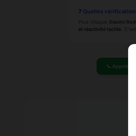
❓ Quelles vérification
Pour chaque
Xiaomi Red
et réactivité tactile
. C'es
📞 Appeler l