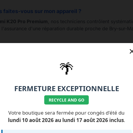
s faites-vous sur mon appareil ?
mi K20 Pro Premium
, nos techniciens contrôlent systémat
t l'assurance d'une réparation durable proche de Bry-sur-M
🌴
e 01.77.99.07.92 / 06.11.62.15.63
💰 Nos tarifs répa
FERMETURE EXCEPTIONNELLE
RECYCLE AND GO
Votre boutique sera fermée pour congés d'été du
ILS NOUS FONT
CONFIANCE
lundi 10 août 2026 au lundi 17 août 2026 inclus
.