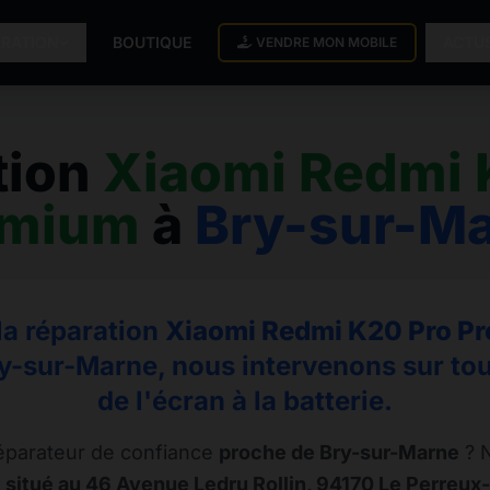
ARATION
BOUTIQUE
ACTU
VENDRE MON MOBILE
tion
Xiaomi Redmi 
emium
à
Bry-sur-M
la réparation
Xiaomi Redmi K20 Pro P
ry-sur-Marne, nous intervenons sur tou
de l'écran à la batterie.
éparateur de confiance
proche de Bry-sur-Marne
? N
 situé au 46 Avenue Ledru Rollin, 94170 Le Perreux