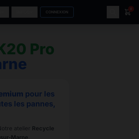
0
S
INFOS
CONNEXION
K20 Pro
arne
remium
pour les
tes les pannes,
otre atelier
Recycle
-sur-Marne
.