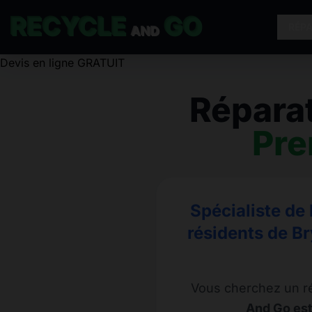
RECYCLE
GO
RÉP
AND
Répara
Pr
Spécialiste de 
résidents de B
Vous cherchez un r
And Go est