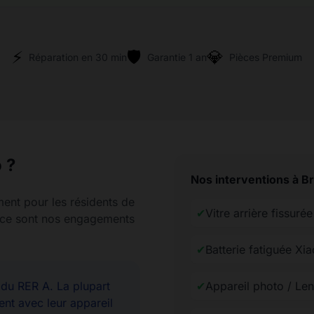
⚡
🛡️
💎
Réparation en 30 min
Garantie 1 an
Pièces Premium
 ?
Nos interventions à B
ment pour les résidents de
✔
Vitre arrière fissuré
rence sont nos engagements
✔
Batterie fatiguée Xi
u RER A. La plupart
✔
Appareil photo / Len
ent avec leur appareil