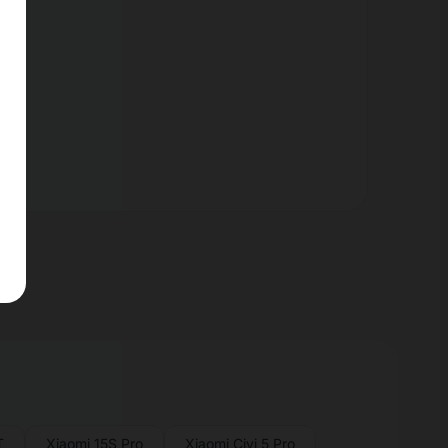
nt.
T
Xiaomi 15S Pro
Xiaomi Civi 5 Pro