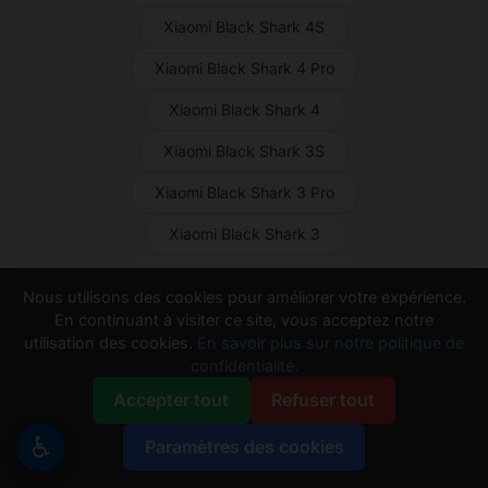
Xiaomi Black Shark 4S
Xiaomi Black Shark 4 Pro
Xiaomi Black Shark 4
Xiaomi Black Shark 3S
Xiaomi Black Shark 3 Pro
Xiaomi Black Shark 3
Xiaomi Black Shark 2 Pro
Nous utilisons des cookies pour améliorer votre expérience.
Xiaomi Black Shark 2
En continuant à visiter ce site, vous acceptez notre
utilisation des cookies.
En savoir plus sur notre politique de
Xiaomi Black Shark Helo
confidentialité.
Accepter tout
Refuser tout
Xiaomi Black Shark
Xiaomi Poco Pad X1
♿
Xiaomi Poco Pad M1
Paramètres des cookies
Xiaomi Black Shark Pad 7 Pro