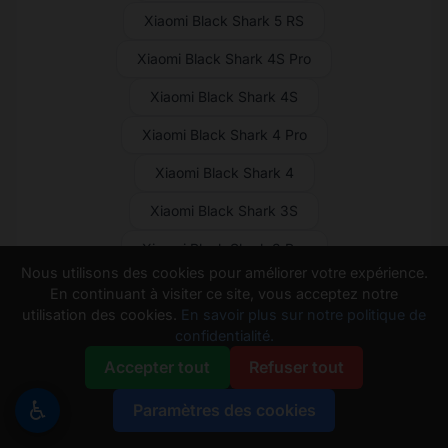
Xiaomi Black Shark 5 RS
Xiaomi Black Shark 4S Pro
Xiaomi Black Shark 4S
Xiaomi Black Shark 4 Pro
Xiaomi Black Shark 4
Xiaomi Black Shark 3S
Xiaomi Black Shark 3 Pro
Nous utilisons des cookies pour améliorer votre expérience.
Xiaomi Black Shark 3
En continuant à visiter ce site, vous acceptez notre
utilisation des cookies.
En savoir plus sur notre politique de
Xiaomi Black Shark 2 Pro
confidentialité.
Xiaomi Black Shark 2
Accepter tout
Refuser tout
Xiaomi Black Shark Helo
♿
Paramètres des cookies
Xiaomi Black Shark
Xiaomi Poco Pad X1