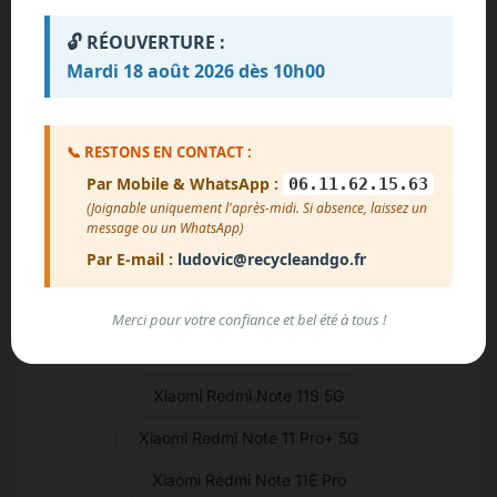
Xiaomi Redmi Note 12
🔓 RÉOUVERTURE :
Xiaomi Redmi Note 12 Pro Speed
Mardi 18 août 2026 dès 10h00
Xiaomi Redmi Note 12 Discovery
Xiaomi Redmi Note 12 Pro+
📞 RESTONS EN CONTACT :
Par Mobile & WhatsApp :
06.11.62.15.63
Xiaomi Redmi Note 12 Pro
(Joignable uniquement l'après-midi. Si absence, laissez un
Xiaomi Redmi Note 11R
message ou un WhatsApp)
Par E-mail :
ludovic@recycleandgo.fr
Xiaomi Redmi Note 11T Pro+
Xiaomi Redmi Note 11T Pro
Merci pour votre confiance et bel été à tous !
Xiaomi Redmi Note 11SE
Xiaomi Redmi Note 11S 5G
Xiaomi Redmi Note 11 Pro+ 5G
Xiaomi Redmi Note 11E Pro