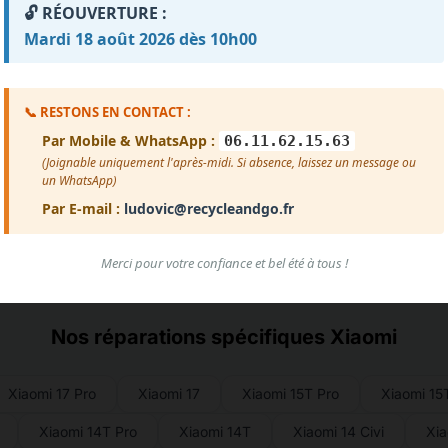
🔓 RÉOUVERTURE :
Mardi 18 août 2026 dès 10h00
Voir plus d'avis
📞 RESTONS EN CONTACT :
Par Mobile & WhatsApp :
06.11.62.15.63
(Joignable uniquement l'après-midi. Si absence, laissez un message ou
un WhatsApp)
Par E-mail :
ludovic@recycleandgo.fr
Merci pour votre confiance et bel été à tous !
Nos réparations spécifiques Xiaomi
Xiaomi 17 Pro
Xiaomi 17
Xiaomi 15T Pro
Xiaomi 15
Xiaomi 14T Pro
Xiaomi 14T
Xiaomi 14 Civi
Xia