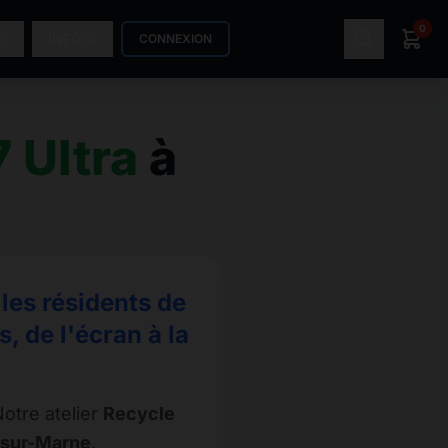
0
S
INFOS
CONNEXION
 Ultra
à
les résidents de
 de l'écran à la
otre atelier
Recycle
-sur-Marne
.