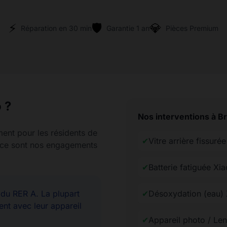
⚡
🛡️
💎
Réparation en 30 min
Garantie 1 an
Pièces Premium
 ?
Nos interventions à B
ment pour les résidents de
✔
Vitre arrière fissuré
rence sont nos engagements
✔
Batterie fatiguée Xi
u RER A. La plupart
✔
Désoxydation (eau)
ent avec leur appareil
✔
Appareil photo / Len