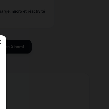
harge, micro et réactivité
×
ration Xiaomi