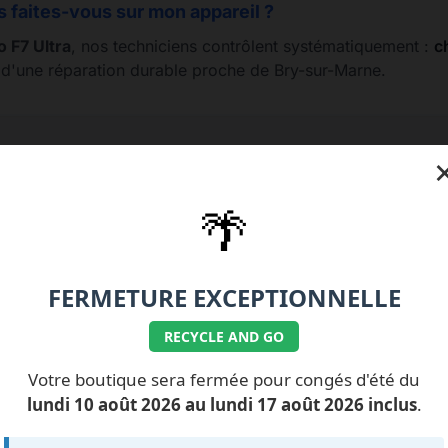
s faites-vous sur mon appareil ?
 F7 Ultra
, nos techniciens contrôlent systématiquement :
c
e d'une réparation durable proche de Bry-sur-Marne.
e 01.77.99.07.92 / 06.11.62.15.63
💰 Nos tarifs répa
🌴
FERMETURE EXCEPTIONNELLE
RECYCLE AND GO
ILS NOUS FONT
CONFIANCE
Votre boutique sera fermée pour congés d'été du
lundi 10 août 2026 au lundi 17 août 2026 inclus
.
ment des avis...