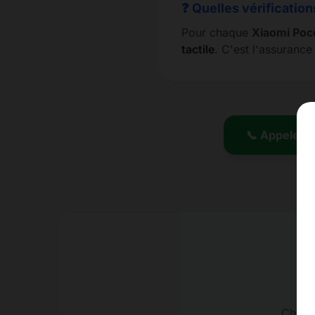
❓ Quelles vérification
Pour chaque
Xiaomi Poco
tactile
. C'est l'assuranc
📞 Appeler l
Charge