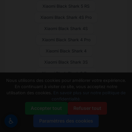
Xiaomi Black Shark 5 RS
Xiaomi Black Shark 4S Pro
Xiaomi Black Shark 4S
Xiaomi Black Shark 4 Pro
Xiaomi Black Shark 4
Xiaomi Black Shark 3S
Xiaomi Black Shark 3 Pro
Nous utilisons des cookies pour améliorer votre expérience.
Xiaomi Black Shark 3
En continuant à visiter ce site, vous acceptez notre
utilisation des cookies.
En savoir plus sur notre politique de
Xiaomi Black Shark 2 Pro
confidentialité.
Xiaomi Black Shark 2
Accepter tout
Refuser tout
Xiaomi Black Shark Helo
♿
Paramètres des cookies
Xiaomi Black Shark
Xiaomi Poco Pad X1