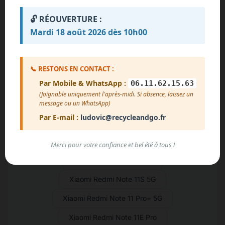
Xiaomi Redmi Note 12
🔓 RÉOUVERTURE :
Xiaomi Redmi Note 12 Pro Speed
Mardi 18 août 2026 dès 10h00
Xiaomi Redmi Note 12 Discovery
Xiaomi Redmi Note 12 Pro+
📞 RESTONS EN CONTACT :
Par Mobile & WhatsApp :
06.11.62.15.63
Xiaomi Redmi Note 12 Pro
(Joignable uniquement l'après-midi. Si absence, laissez un
Xiaomi Redmi Note 11R
message ou un WhatsApp)
Par E-mail :
ludovic@recycleandgo.fr
Xiaomi Redmi Note 11T Pro+
Xiaomi Redmi Note 11T Pro
Merci pour votre confiance et bel été à tous !
Xiaomi Redmi Note 11SE
Xiaomi Redmi Note 11S 5G
Xiaomi Redmi Note 11 Pro+ 5G
Xiaomi Redmi Note 11E Pro