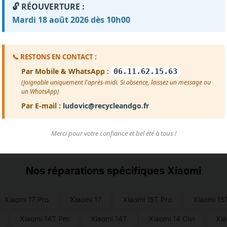
🔓 RÉOUVERTURE :
Mardi 18 août 2026 dès 10h00
Voir plus d'avis
📞 RESTONS EN CONTACT :
Par Mobile & WhatsApp :
06.11.62.15.63
(Joignable uniquement l'après-midi. Si absence, laissez un message ou
un WhatsApp)
Par E-mail :
ludovic@recycleandgo.fr
Merci pour votre confiance et bel été à tous !
Nos réparations spécifiques Xiaomi
Xiaomi 17 Pro
Xiaomi 17
Xiaomi 15T Pro
Xiaomi 15
Xiaomi 14T Pro
Xiaomi 14T
Xiaomi 14 Civi
Xia