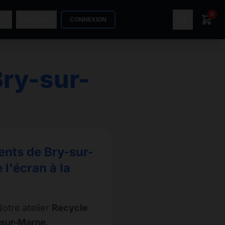
0
S
INFOS
CONNEXION
ry-sur-
ents de Bry-sur-
l'écran à la
otre atelier
Recycle
-sur-Marne
.