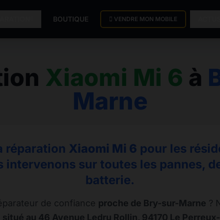
PARATION
BOUTIQUE
ACTU
VENDRE MON MOBILE
tion
Xiaomi Mi 6
à
B
Marne
la réparation
Xiaomi Mi 6
pour les résid
 intervenons sur toutes les pannes, de 
batterie.
éparateur de confiance
proche de Bry-sur-Marne
? N
 situé au 46 Avenue Ledru Rollin, 94170 Le Perreux