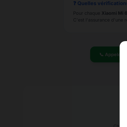
❓ Quelles vérification
Pour chaque
Xiaomi Mi 
C'est l'assurance d'une 
📞 Appeler l
Charge