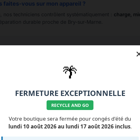
s faites-vous sur mon appareil ?
6
, nos techniciens contrôlent systématiquement :
charge, mic
réparation durable proche de Bry-sur-Marne.
e 01.77.99.07.92 / 06.11.62.15.63
💰 Nos tarifs répa
🌴
FERMETURE EXCEPTIONNELLE
RECYCLE AND GO
ILS NOUS FONT
CONFIANCE
Votre boutique sera fermée pour congés d'été du
lundi 10 août 2026 au lundi 17 août 2026 inclus
.
ment des avis...