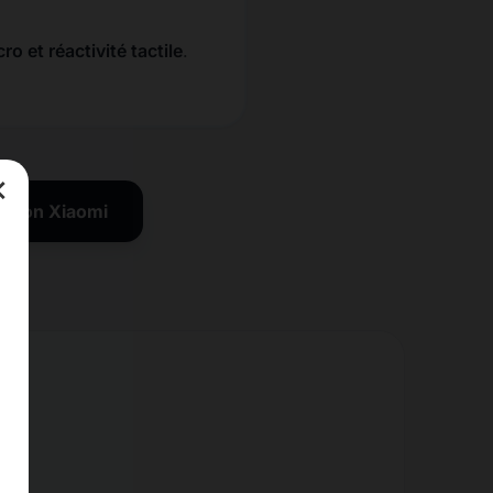
ro et réactivité tactile
.
×
ration Xiaomi