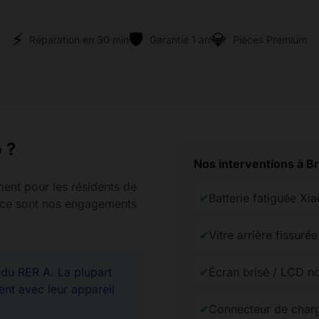
⚡
🛡️
💎
Réparation en 30 min
Garantie 1 an
Pièces Premium
 ?
Nos interventions à B
ment pour les résidents de
✔
Batterie fatiguée Xi
rence sont nos engagements
✔
Vitre arrière fissuré
u RER A. La plupart
✔
Écran brisé / LCD n
ent avec leur appareil
✔
Connecteur de char