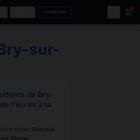
0
S
INFOS
CONNEXION
Bry-sur-
sidents de Bry-
e l'écran à la
otre atelier
Recycle
-sur-Marne
.