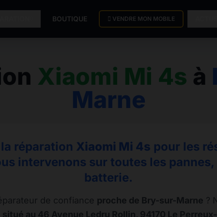
PARATION
BOUTIQUE
ACTU
VENDRE MON MOBILE
ion
Xiaomi Mi 4s
à
Marne
 la réparation
Xiaomi Mi 4s
pour les ré
us intervenons sur toutes les pannes, d
batterie.
éparateur de confiance
proche de Bry-sur-Marne
? N
 situé au 46 Avenue Ledru Rollin, 94170 Le Perreux