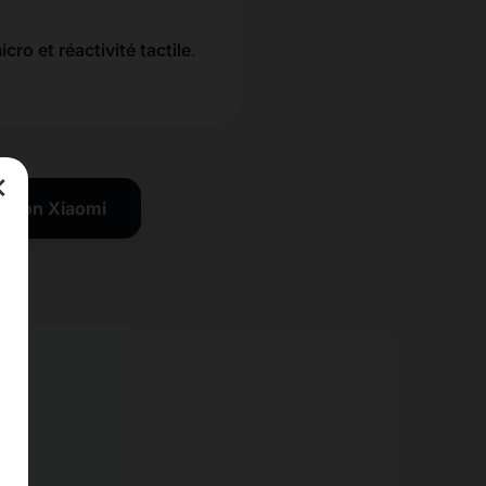
cro et réactivité tactile
.
×
ration Xiaomi