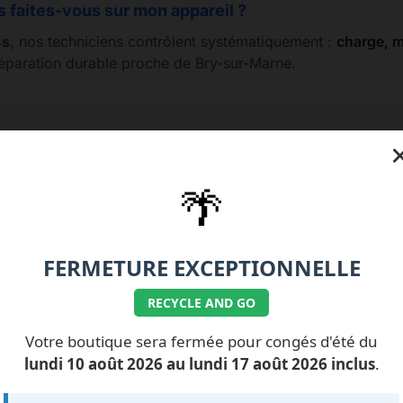
s faites-vous sur mon appareil ?
4s
, nos techniciens contrôlent systématiquement :
charge, mi
réparation durable proche de Bry-sur-Marne.
e 01.77.99.07.92 / 06.11.62.15.63
💰 Nos tarifs répa
🌴
FERMETURE EXCEPTIONNELLE
RECYCLE AND GO
ILS NOUS FONT
CONFIANCE
Votre boutique sera fermée pour congés d'été du
lundi 10 août 2026 au lundi 17 août 2026 inclus
.
Impossible de charger les avis pour le moment.