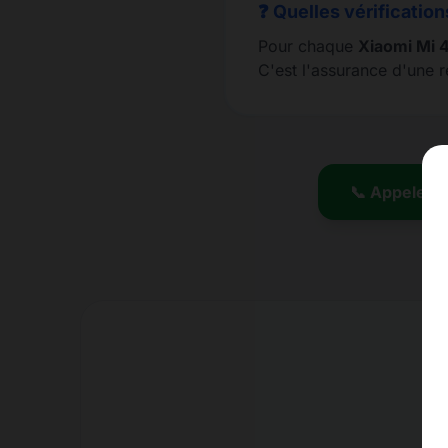
❓ Quelles vérification
Pour chaque
Xiaomi Mi 
C'est l'assurance d'une 
📞 Appeler l