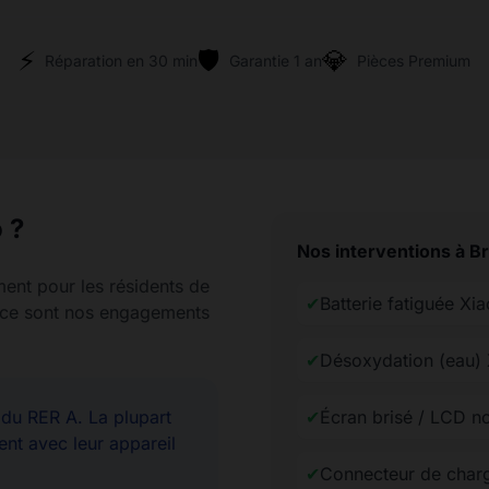
⚡
🛡️
💎
Réparation en 30 min
Garantie 1 an
Pièces Premium
 ?
Nos interventions à B
ment pour les résidents de
✔
Batterie fatiguée Xi
rence sont nos engagements
✔
Désoxydation (eau)
u RER A. La plupart
✔
Écran brisé / LCD n
ent avec leur appareil
✔
Connecteur de char