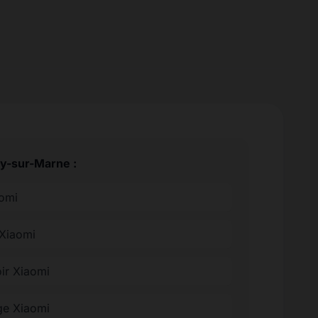
ry-sur-Marne :
aomi
 Xiaomi
oir Xiaomi
ge Xiaomi