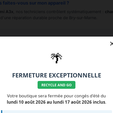
s faites-vous sur mon appareil ?
mi A3x
, nos techniciens contrôlent systématiquement :
char
e d'une réparation durable proche de Bry-sur-Marne.
e 01.77.99.07.92 / 06.11.62.15.63
💰 Nos tarifs répa
🌴
FERMETURE EXCEPTIONNELLE
RECYCLE AND GO
ILS NOUS FONT
CONFIANCE
Votre boutique sera fermée pour congés d'été du
lundi 10 août 2026 au lundi 17 août 2026 inclus
.
Impossible de charger les avis pour le moment.