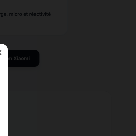
ge, micro et réactivité
×
ration Xiaomi