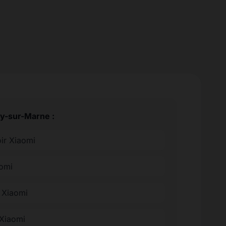
ry-sur-Marne :
oir Xiaomi
aomi
e Xiaomi
 Xiaomi