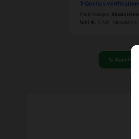
❓ Quelles vérification
Pour chaque
Xiaomi Red
tactile
. C'est l'assuranc
📞 Appeler l