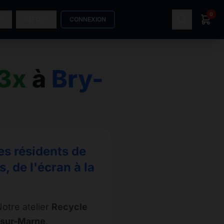
0
S
INFOS
CONNEXION
3x
à
Bry-
es résidents de
 de l'écran à la
otre atelier
Recycle
-sur-Marne
.