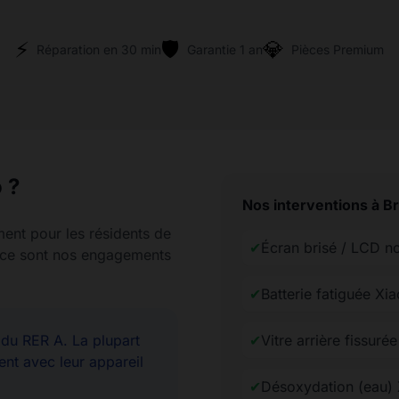
⚡
🛡️
💎
Réparation en 30 min
Garantie 1 an
Pièces Premium
 ?
Nos interventions à B
ment pour les résidents de
✔
Écran brisé / LCD n
rence sont nos engagements
✔
Batterie fatiguée Xi
u RER A. La plupart
✔
Vitre arrière fissuré
ent avec leur appareil
✔
Désoxydation (eau)