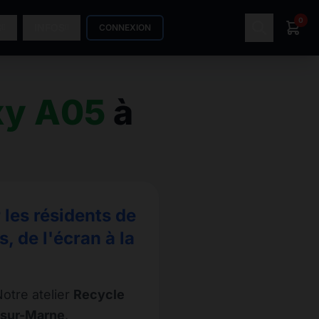
0
S
INFOS
CONNEXION
xy A05
à
les résidents de
 de l'écran à la
otre atelier
Recycle
-sur-Marne
.