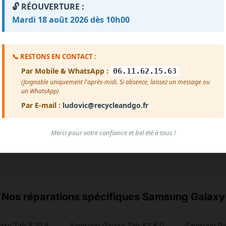
🔓 RÉOUVERTURE :
Impossible de charger les avis pour le moment.
Mardi 18 août 2026 dès 10h00
reur de chargement. Vérifiez que le fichier avis.txt est prése
Voir plus d'avis
📞 RESTONS EN CONTACT :
Par Mobile & WhatsApp :
06.11.62.15.63
(Joignable uniquement l'après-midi. Si absence, laissez un message ou
un WhatsApp)
Par E-mail :
ludovic@recycleandgo.fr
Merci pour votre confiance et bel été à tous !
Nos réparations spécifiques Samsung Galaxy
axy Tab S 10.5
Samsung Galaxy Tab S2 8.0
Samsung Ga