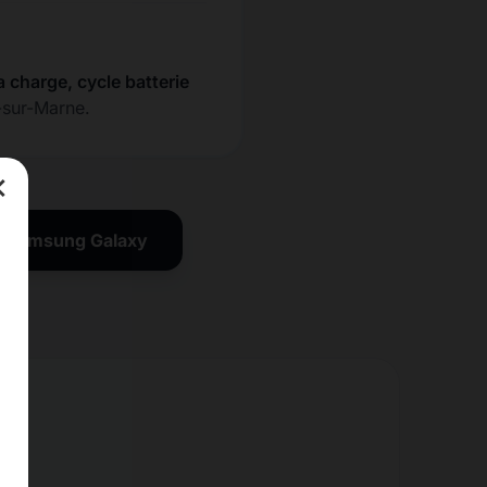
a charge, cycle batterie
-sur-Marne.
×
on Samsung Galaxy