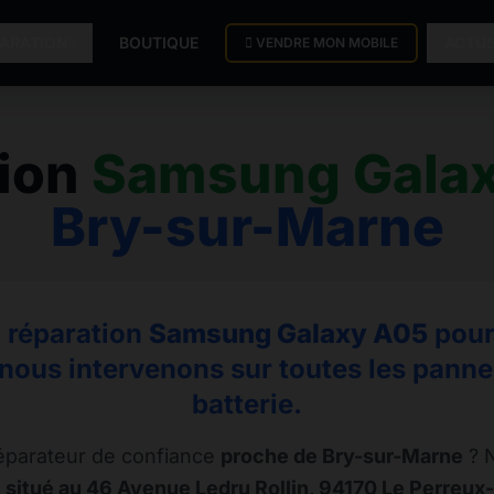
PARATION
BOUTIQUE
ACTU
VENDRE MON MOBILE
tion
Samsung Gala
Bry-sur-Marne
a réparation
Samsung Galaxy A05
pour 
nous intervenons sur toutes les pannes,
batterie.
éparateur de confiance
proche de Bry-sur-Marne
? N
 situé au 46 Avenue Ledru Rollin, 94170 Le Perreux