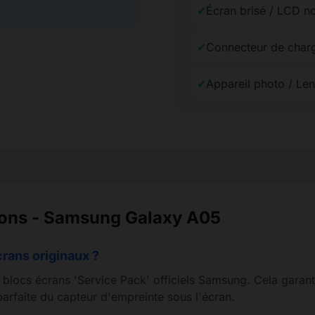
✔
Écran brisé / LCD n
✔
Connecteur de char
✔
Appareil photo / Le
ions - Samsung Galaxy A05
crans originaux ?
s blocs écrans 'Service Pack' officiels Samsung. Cela garant
arfaite du capteur d'empreinte sous l'écran.