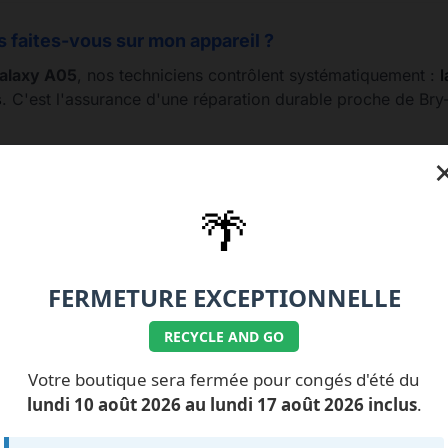
s faites-vous sur mon appareil ?
alaxy A05
, nos techniciens contrôlent systématiquement :
l
s
. C'est l'assurance d'une réparation durable proche de Bry
🌴
77.99.07.92 / 06.11.62.15.63
💰 Nos tarifs réparati
FERMETURE EXCEPTIONNELLE
RECYCLE AND GO
Votre boutique sera fermée pour congés d'été du
ILS NOUS FONT
CONFIANCE
lundi 10 août 2026 au lundi 17 août 2026 inclus
.