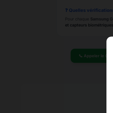
❓ Quelles vérification
Pour chaque
Samsung G
et capteurs biométrique
📞 Appeler le 01.