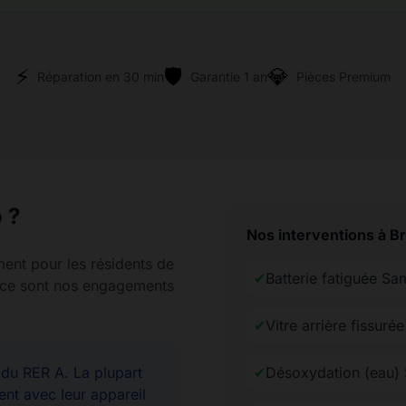
⚡
🛡️
💎
Réparation en 30 min
Garantie 1 an
Pièces Premium
 ?
Nos interventions à B
ment pour les résidents de
✔
Batterie fatiguée S
rence sont nos engagements
✔
Vitre arrière fissur
u RER A. La plupart
✔
Désoxydation (eau)
ent avec leur appareil