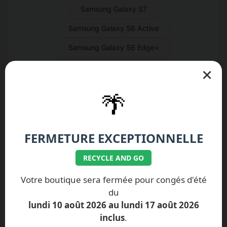
Samsung Galaxy S7
Samsung Galaxy S6 Active
Samsung Galaxy S6 Edge+
Samsung Galaxy S6 Edge
×
Samsung Galaxy S6
🌴
Samsung Galaxy S5 Neo
Samsung Galaxy S5 Active
FERMETURE EXCEPTIONNELLE
Samsung Galaxy S5 Mini
RECYCLE AND GO
Samsung Galaxy S5
Votre boutique sera fermée pour congés d'été
Samsung Galaxy S4 Active
du
Samsung Galaxy S4 Mini
lundi 10 août 2026 au lundi 17 août 2026
inclus
.
Samsung Galaxy S4