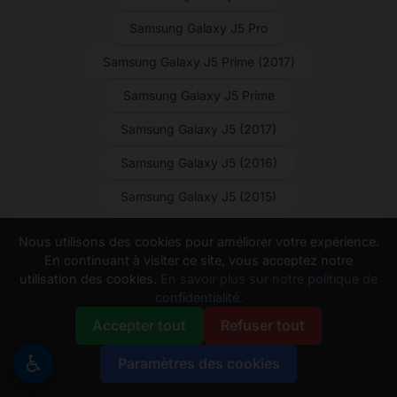
Samsung Galaxy J5 Pro
Samsung Galaxy J5 Prime (2017)
Samsung Galaxy J5 Prime
Samsung Galaxy J5 (2017)
Samsung Galaxy J5 (2016)
Samsung Galaxy J5 (2015)
Samsung Galaxy J4 Core
Nous utilisons des cookies pour améliorer votre expérience.
En continuant à visiter ce site, vous acceptez notre
Samsung Galaxy J4+
utilisation des cookies.
En savoir plus sur notre politique de
confidentialité.
Samsung Galaxy J3 V (2018)
Accepter tout
Refuser tout
Samsung Galaxy J3 V
♿
Paramètres des cookies
Samsung Galaxy J3 Pro (2017)